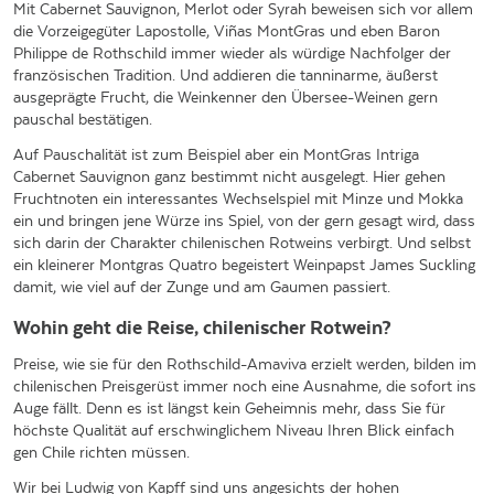
Mit Cabernet Sauvignon, Merlot oder Syrah beweisen sich vor allem
die Vorzeigegüter Lapostolle, Viñas MontGras und eben Baron
Philippe de Rothschild immer wieder als würdige Nachfolger der
französischen Tradition. Und addieren die tanninarme, äußerst
ausgeprägte Frucht, die Weinkenner den Übersee-Weinen gern
pauschal bestätigen.
Auf Pauschalität ist zum Beispiel aber ein MontGras Intriga
Cabernet Sauvignon ganz bestimmt nicht ausgelegt. Hier gehen
Fruchtnoten ein interessantes Wechselspiel mit Minze und Mokka
ein und bringen jene Würze ins Spiel, von der gern gesagt wird, dass
sich darin der Charakter chilenischen Rotweins verbirgt. Und selbst
ein kleinerer Montgras Quatro begeistert Weinpapst James Suckling
damit, wie viel auf der Zunge und am Gaumen passiert.
Wohin geht die Reise, chilenischer Rotwein?
Preise, wie sie für den Rothschild-Amaviva erzielt werden, bilden im
chilenischen Preisgerüst immer noch eine Ausnahme, die sofort ins
Auge fällt. Denn es ist längst kein Geheimnis mehr, dass Sie für
höchste Qualität auf erschwinglichem Niveau Ihren Blick einfach
gen Chile richten müssen.
Wir bei Ludwig von Kapff sind uns angesichts der hohen