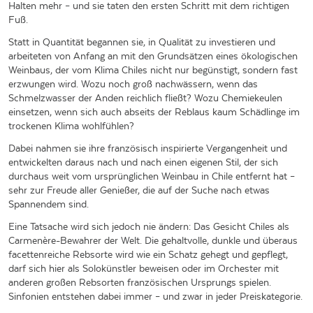
Halten mehr – und sie taten den ersten Schritt mit dem richtigen
Fuß.
Statt in Quantität begannen sie, in Qualität zu investieren und
arbeiteten von Anfang an mit den Grundsätzen eines ökologischen
Weinbaus, der vom Klima Chiles nicht nur begünstigt, sondern fast
erzwungen wird. Wozu noch groß nachwässern, wenn das
Schmelzwasser der Anden reichlich fließt? Wozu Chemiekeulen
einsetzen, wenn sich auch abseits der Reblaus kaum Schädlinge im
trockenen Klima wohlfühlen?
Dabei nahmen sie ihre französisch inspirierte Vergangenheit und
entwickelten daraus nach und nach einen eigenen Stil, der sich
durchaus weit vom ursprünglichen Weinbau in Chile entfernt hat –
sehr zur Freude aller Genießer, die auf der Suche nach etwas
Spannendem sind.
Eine Tatsache wird sich jedoch nie ändern: Das Gesicht Chiles als
Carmenère-Bewahrer der Welt. Die gehaltvolle, dunkle und überaus
facettenreiche Rebsorte wird wie ein Schatz gehegt und gepflegt,
darf sich hier als Solokünstler beweisen oder im Orchester mit
anderen großen Rebsorten französischen Ursprungs spielen.
Sinfonien entstehen dabei immer – und zwar in jeder Preiskategorie.