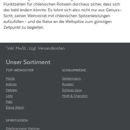
Punktzahlen für chilenischen Rotwein durchaus sicher, dass sich
das bald ändern könnte. Es lohnt sich also nicht nur aus Genuss-
Sicht, seinen Weinvorrat mit chilenischen Spitzenleistungen
aufzufüllen – und die Reise an die Weltspitze zum günstigen
Zeitpunkt zu begleiten.
*inkl. MwSt., zzgl. Versandkosten
Footer-Menü
Unser Sortiment
TOP-WEINGÜTER
SCHAUMWEINE
Müller
Geldermann
Krämer
Ruggeri
Metzger
Schloss Vaux
Leitz
Moët & Chandon
Masi
Elena Walch
SPIRITUOSEN
Edelbrennerei Walcher