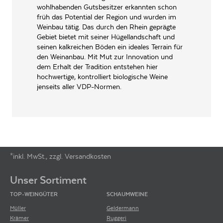
wohlhabenden Gutsbesitzer erkannten schon
WEINTYPGESCHMACK
Trocken
früh das Potential der Region und wurden im
Weinbau tätig. Das durch den Rhein geprägte
EAN
4260368275571
Gebiet bietet mit seiner Hügellandschaft und
seinen kalkreichen Böden ein ideales Terrain für
ARTIKELNUMMER
106313
den Weinanbau. Mit Mut zur Innovation und
dem Erhalt der Tradition entstehen hier
hochwertige, kontrolliert biologische Weine
jenseits aller VDP-Normen.
*inkl. MwSt., zzgl. Versandkosten
Footer-Menü
Unser Sortiment
TOP-WEINGÜTER
SCHAUMWEINE
Müller
Geldermann
Krämer
Ruggeri