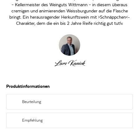
– Kellermeister des Weinguts Wittmann – in diesem überaus
cremigen und animierenden Weissburgunder auf die Flasche
bringt. Ein herausragender Herkunftswein mit >Schnäppchen<-
Charakter, dem die ein bis 2 Jahre Reife richtig gut tut!«
Lars Kaniok
Produktinformationen
Beurteilung
Helles Zitronengelb. In der Nase feine Fruchtaromen von Mirabelle und
gelbem Apfel, im Hintergrund Nuancen von Kräutern. Am Gaumen mit
Empfehlung
eleganter Säure und schönem Spiel.
Hervorragend zu saisonalem Gemüse und saftigem Fisch.