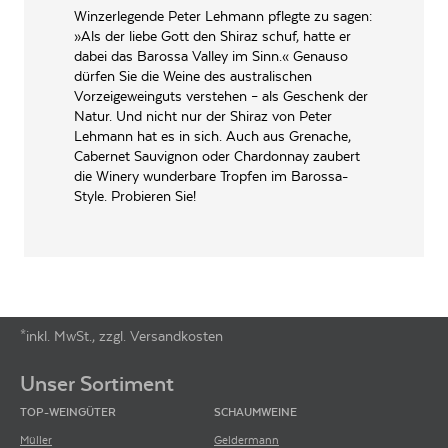
Winzerlegende Peter Lehmann pflegte zu sagen:
»Als der liebe Gott den Shiraz schuf, hatte er
Peter Lehmann Wines LTD,
PRODUZENT / ABFÜLLER / HERSTELLER
Para Road, Tanunda, South
dabei das Barossa Valley im Sinn.« Genauso
90
Australia 5352
dürfen Sie die Weine des australischen
Vorzeigeweinguts verstehen – als Geschenk der
James
WEINTYPGESCHMACK
Trocken
Suckling
Natur. Und nicht nur der Shiraz von Peter
2017
Lehmann hat es in sich. Auch aus Grenache,
EAN
9311910105947
Cabernet Sauvignon oder Chardonnay zaubert
die Winery wunderbare Tropfen im Barossa-
ARTIKELNUMMER
812946
90
Punkte
von
James Suckling
2017
Style. Probieren Sie!
»An attractive grenache that shows ripe-strawberry compote, peaches and
cranberry pie. Juicy and fleshy, this will definitely be a crowd pleaser.
Medium-bodied with strawberries soaking the finish. Drink now. Screw
cap.«
James Suckling
Ist neben Robert Parker der weltweit einflussreichste Wein-Kritiker. Mit
*inkl. MwSt., zzgl. Versandkosten
einem außergewöhnlichen Arbeitspensum von 4.000 Weinverkostungen
Footer-Menü
pro Jahr ist James Suckling längst legendär und seine Bewertungen sind
von größter Bedeutung.
Unser Sortiment
TOP-WEINGÜTER
SCHAUMWEINE
Müller
Geldermann