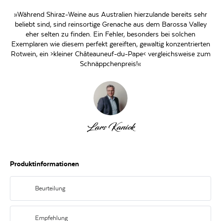
»Während Shiraz-Weine aus Australien hierzulande bereits sehr
beliebt sind, sind reinsortige Grenache aus dem Barossa Valley
eher selten zu finden. Ein Fehler, besonders bei solchen
Exemplaren wie diesem perfekt gereiften, gewaltig konzentrierten
Rotwein, ein >kleiner Châteauneuf-du-Pape< vergleichsweise zum
Schnäppchenpreis!«
Lars Kaniok
Produktinformationen
Beurteilung
Intensiver Duft nach Himbeeren, Maraschino-Kirschen und pfeffriger
Würze. Am Gaumen saftig mit Noten von Granatapfel und Rose bei weichen
Empfehlung