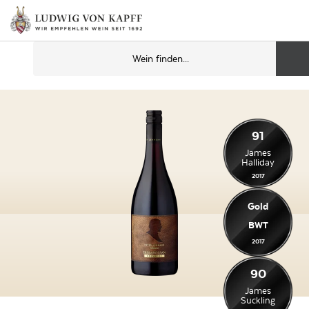
91
James
Halliday
2017
Gold
BWT
2017
90
James
Suckling