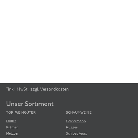
*inkl. MwSt., zzgl. Versandkosten
Footer-Menü
Unser Sortiment
TOP-WEINGÜTER
SCHAUMWEINE
Müller
Geldermann
Krämer
Ruggeri
Metzger
Schloss Vaux