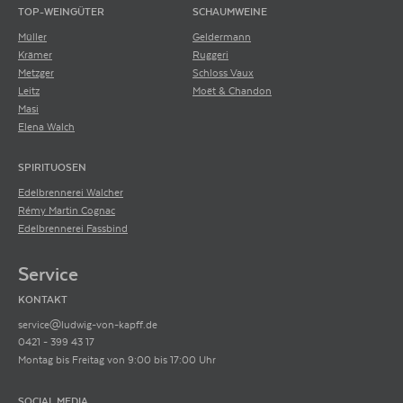
TOP-WEINGÜTER
SCHAUMWEINE
Müller
Geldermann
Krämer
Ruggeri
Metzger
Schloss Vaux
Leitz
Moët & Chandon
Masi
Elena Walch
SPIRITUOSEN
Edelbrennerei Walcher
Rémy Martin Cognac
Edelbrennerei Fassbind
Service
KONTAKT
service@ludwig-von-kapff.de
0421 - 399 43 17
Montag bis Freitag von 9:00 bis 17:00 Uhr
SOCIAL MEDIA