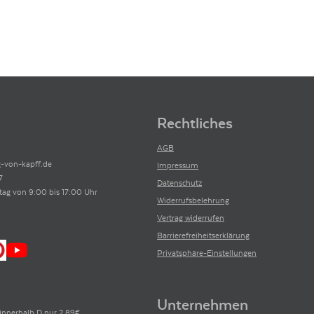
Rechtliches
AGB
-von-kapff.de
Impressum
7
Datenschutz
tag von 9:00 bis 17:00 Uhr
Widerrufsbelehrung
Vertrag widerrufen
Barrierefreiheitserklärung
Privatsphäre-Einstellungen
Unternehmen
innerhalb D nur 2,89€