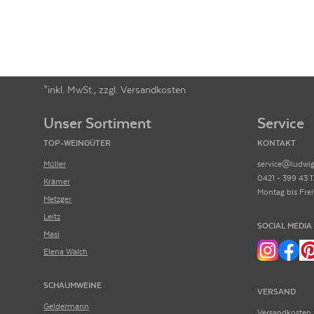
*inkl. MwSt., zzgl. Versandkosten
Footer-Menü
Unser Sortiment
Service
TOP-WEINGÜTER
KONTAKT
Müller
service@ludwig
0421 - 399 43 1
Krämer
Montag bis Frei
Metzger
Leitz
SOCIAL MEDIA
Masi
Elena Walch
SCHAUMWEINE
VERSAND
Geldermann
Versandkosten 