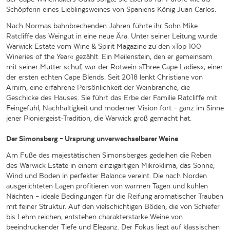
Schöpferin eines Lieblingsweines von Spaniens König Juan Carlos.
Nach Normas bahnbrechenden Jahren führte ihr Sohn Mike
Ratcliffe das Weingut in eine neue Ära. Unter seiner Leitung wurde
Warwick Estate vom Wine & Spirit Magazine zu den »Top 100
Wineries of the Year« gezählt. Ein Meilenstein, den er gemeinsam
mit seiner Mutter schuf, war der Rotwein »Three Cape Ladies«, einer
der ersten echten Cape Blends. Seit 2018 lenkt Christiane von
Arnim, eine erfahrene Persönlichkeit der Weinbranche, die
Geschicke des Hauses. Sie führt das Erbe der Familie Ratcliffe mit
Feingefühl, Nachhaltigkeit und moderner Vision fort – ganz im Sinne
jener Pioniergeist-Tradition, die Warwick groß gemacht hat.
Der Simonsberg – Ursprung unverwechselbarer Weine
Am Fuße des majestätischen Simonsberges gedeihen die Reben
des Warwick Estate in einem einzigartigen Mikroklima, das Sonne,
Wind und Boden in perfekter Balance vereint. Die nach Norden
ausgerichteten Lagen profitieren von warmen Tagen und kühlen
Nächten – ideale Bedingungen für die Reifung aromatischer Trauben
mit feiner Struktur. Auf den vielschichtigen Böden, die von Schiefer
bis Lehm reichen, entstehen charakterstarke Weine von
beeindruckender Tiefe und Eleganz. Der Fokus liegt auf klassischen