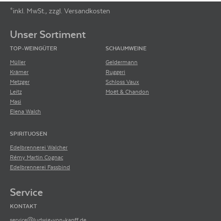
*inkl. MwSt., zzgl. Versandkosten
Footer-Menü
Unser Sortiment
TOP-WEINGÜTER
SCHAUMWEINE
Müller
Geldermann
Krämer
Ruggeri
Metzger
Schloss Vaux
Leitz
Moët & Chandon
Masi
Elena Walch
SPIRITUOSEN
Edelbrennerei Walcher
Rémy Martin Cognac
Edelbrennerei Fassbind
Service
KONTAKT
service@ludwig-von-kapff.de