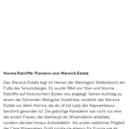
Norma Ratcliffe: Pionierin vom Warwick Estate
Das Warwick Estate liegt im Herzen der Weinregion Stellenbosch am
Fuße des Simonsberges. Es wurde 1964 von Stan und Norma
Ratcliffe auf historischem Boden neu angelegt. Seinen Aufstieg zu
einem der führenden Weingüter Südafrikas verdankt das Warwick
Estate vor allem Norma, die als »First Lady des Kapweinbaus«
berühmt geworden ist. Die gebürtige Kanadierin war nicht nur eine
der ersten Frauen, die überhaupt als Winemakerin arbeitete,
sondern darüber hinaus Autodidaktin. Als erstes weibliches Mitglied
der Cape Winemakers Guild sorgte sie ebenso für Furore wie als