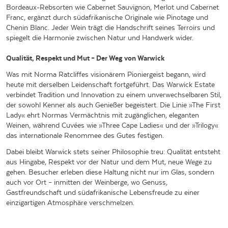
Bordeaux-Rebsorten wie Cabernet Sauvignon, Merlot und Cabernet
Franc, ergänzt durch südafrikanische Originale wie Pinotage und
Chenin Blanc. Jeder Wein trägt die Handschrift seines Terroirs und
spiegelt die Harmonie zwischen Natur und Handwerk wider.
Qualität, Respekt und Mut – Der Weg von Warwick
Was mit Norma Ratcliffes visionärem Pioniergeist begann, wird
heute mit derselben Leidenschaft fortgeführt. Das Warwick Estate
verbindet Tradition und Innovation zu einem unverwechselbaren Stil,
der sowohl Kenner als auch Genießer begeistert. Die Linie »The First
Lady« ehrt Normas Vermächtnis mit zugänglichen, eleganten
Weinen, während Cuvées wie »Three Cape Ladies« und der »Trilogy«
das internationale Renommee des Gutes festigen.
Dabei bleibt Warwick stets seiner Philosophie treu: Qualität entsteht
aus Hingabe, Respekt vor der Natur und dem Mut, neue Wege zu
gehen. Besucher erleben diese Haltung nicht nur im Glas, sondern
auch vor Ort – inmitten der Weinberge, wo Genuss,
Gastfreundschaft und südafrikanische Lebensfreude zu einer
einzigartigen Atmosphäre verschmelzen.