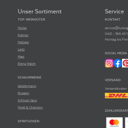
Footer-Menü
Unser Sortiment
Service
TOP-WEINGÜTER
KONTAKT
Müller
service@ludwig
0421 - 399 43 1
Krämer
Montag bis Frei
Metzger
Leitz
SOCIAL MEDIA
Masi
Elena Walch
SCHAUMWEINE
VERSAND
Geldermann
Versandkosten 
Ruggeri
Schloss Vaux
Moët & Chandon
ZAHLUNGSAR
SPIRITUOSEN