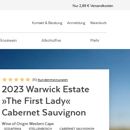
Nur 2,89 € Versandkosten
Kontakt & Beratung
Anmeldung
Warenkorb
Roséwein
Alkoholfrei
Mehr
(
11
)
Kundenmeinungen
2023 Warwick Estate
»The First Lady«
Cabernet Sauvignon
Wine of Origin Western Cape
SÜDAFRIKA
STELLENBOSCH
CABERNET SAUVIGNON