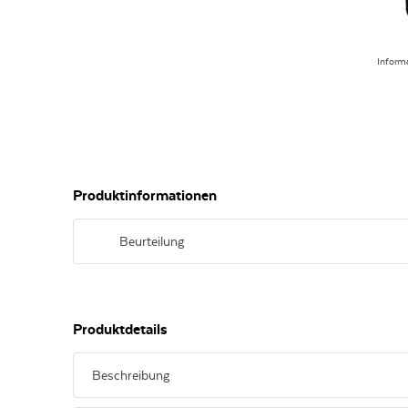
Inform
Produktinformationen
Beurteilung
Tiefes Rubinrot. Dunkle Beeren. Fülliger Körper und samtig
Produktdetails
Beschreibung