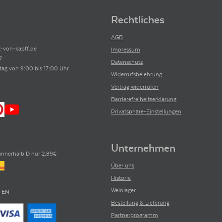
Rechtliches
AGB
-von-kapff.de
Impressum
7
Datenschutz
tag von 9:00 bis 17:00 Uhr
Widerrufsbelehrung
Vertrag widerrufen
Barrierefreiheitserklärung
Privatsphäre-Einstellungen
Unternehmen
innerhalb D nur 2,89€
Über uns
Historie
Weinlager
TEN
Bestellung & Lieferung
Partnerprogramm