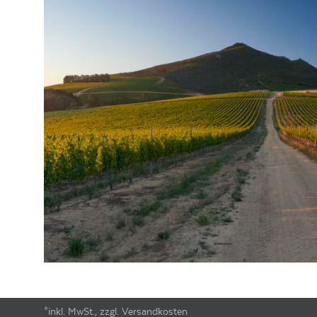
ALKOHOLGEHALT
13.5
% vol
EIWEISS
0
g
RESTZUCKER
3.8
g/l
SALZ
0
g
GESAMTSÄURE
5.3
g/l
VERSCHLUSSART
Naturkorken
LAGERFÄHIGKEIT
bis zu 6 Jahre
ALLERGENE /
Sulfite
INHALTSSTOFFE
PRODUKTTYP
Rotwein, vegan
INHALT (LITER)
0.75
l
PRODUZENT / ABFÜLLER /
Warwick Wine Estate, R44, 7607 Mu
HERSTELLER
WEINTYPGESCHMACK
Trocken
EAN
6009639890635
ARTIKELNUMMER
914909
*inkl. MwSt., zzgl. Versandkosten