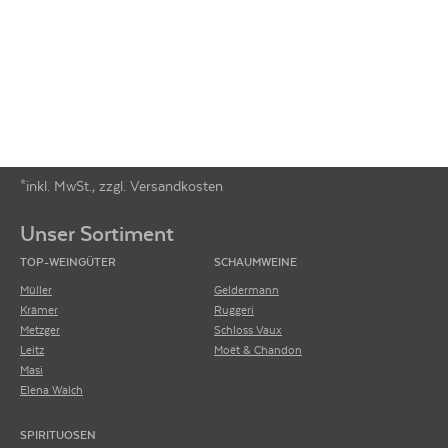
*inkl. MwSt., zzgl. Versandkosten
Footer-Menü
Unser Sortiment
TOP-WEINGÜTER
SCHAUMWEINE
Müller
Geldermann
Krämer
Ruggeri
Metzger
Schloss Vaux
Leitz
Moët & Chandon
Masi
Elena Walch
SPIRITUOSEN