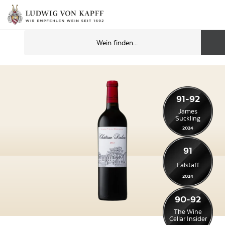
91-92
James
Suckling
2024
91
Falstaff
2024
90-92
The Wine
Cellar Insider