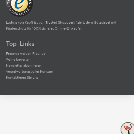
Ludwig von Kapff ist von Trusted Shops zertifiziert, dem Gütesiegel mit
Käuferschutz für 100% sicheres Online-Einkaufen.
Top-Links
Freunde werben Freunde
Weine bewerten
Newsletter abonnieren
Verantwortungsvoller Konsum
Kontaktieren Sie uns