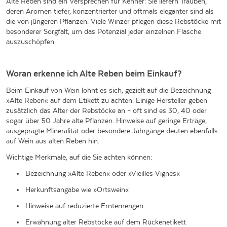
Alte Reben sind ein Versprechen für Kenner: Sie liefern Trauben,
deren Aromen tiefer, konzentrierter und oftmals eleganter sind als
die von jüngeren Pflanzen. Viele Winzer pflegen diese Rebstöcke mit
besonderer Sorgfalt, um das Potenzial jeder einzelnen Flasche
auszuschöpfen.
Woran erkenne ich Alte Reben beim Einkauf?
Beim Einkauf von Wein lohnt es sich, gezielt auf die Bezeichnung
»Alte Reben« auf dem Etikett zu achten. Einige Hersteller geben
zusätzlich das Alter der Rebstöcke an – oft sind es 30, 40 oder
sogar über 50 Jahre alte Pflanzen. Hinweise auf geringe Erträge,
ausgeprägte Mineralität oder besondere Jahrgänge deuten ebenfalls
auf Wein aus alten Reben hin.
Wichtige Merkmale, auf die Sie achten können:
Bezeichnung »Alte Reben« oder »Vieilles Vignes«
Herkunftsangabe wie »Ortswein«
Hinweise auf reduzierte Erntemengen
Erwähnung alter Rebstöcke auf dem Rückenetikett