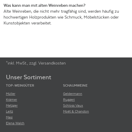
Was kann man mit alten Weinreben machen?
Alte Weinreben, die nicht mehr tragfähig sind, werden häufig zu
hochwertigen Holzprodukten wie Schmuck, Möbelstücken oder
Kunstobjekten verarbeitet.
*inkl. MwSt., zzgl. Versandkosten
Footer-Menü
Unser Sortiment
TOP-WEINGÜTER
SCHAUMWEINE
Müller
Geldermann
Krämer
Ruggeri
Metzger
Schloss Vaux
Leitz
Moët & Chandon
Masi
Elena Walch