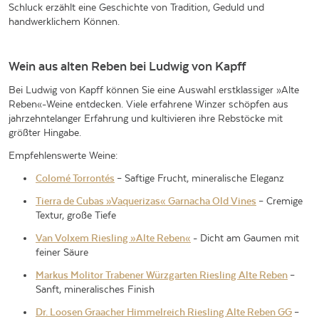
Schluck erzählt eine Geschichte von Tradition, Geduld und
handwerklichem Können.
Wein aus alten Reben bei Ludwig von Kapff
Bei Ludwig von Kapff können Sie eine Auswahl erstklassiger »Alte
Reben«-Weine entdecken. Viele erfahrene Winzer schöpfen aus
jahrzehntelanger Erfahrung und kultivieren ihre Rebstöcke mit
größter Hingabe.
Empfehlenswerte Weine:
Colomé Torrontés
– Saftige Frucht, mineralische Eleganz
Tierra de Cubas »Vaquerizas« Garnacha Old Vines
– Cremige
Textur, große Tiefe
Van Volxem Riesling »Alte Reben«
- Dicht am Gaumen mit
feiner Säure
Markus Molitor Trabener Würzgarten Riesling Alte Reben
–
Sanft, mineralisches Finish
Dr. Loosen Graacher Himmelreich Riesling Alte Reben GG
–