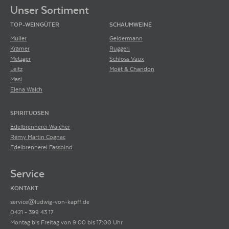
Unser Sortiment
TOP-WEINGÜTER
SCHAUMWEINE
Müller
Geldermann
Krämer
Ruggeri
Metzger
Schloss Vaux
Leitz
Moët & Chandon
Masi
Elena Walch
SPIRITUOSEN
Edelbrennerei Walcher
Rémy Martin Cognac
Edelbrennerei Fassbind
Service
KONTAKT
service@ludwig-von-kapff.de
0421 - 399 43 17
Montag bis Freitag von 9:00 bis 17:00 Uhr