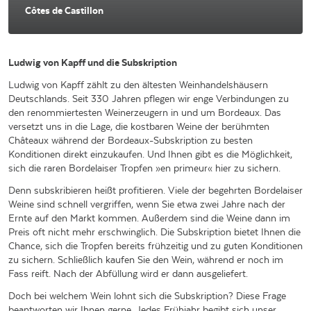
Côtes de Castillon
Ludwig von Kapff und die Subskription
Ludwig von Kapff zählt zu den ältesten Weinhandelshäusern
Deutschlands. Seit 330 Jahren pflegen wir enge Verbindungen zu
den renommiertesten Weinerzeugern in und um Bordeaux. Das
versetzt uns in die Lage, die kostbaren Weine der berühmten
Châteaux während der Bordeaux-Subskription zu besten
Konditionen direkt einzukaufen. Und Ihnen gibt es die Möglichkeit,
sich die raren Bordelaiser Tropfen »en primeur« hier zu sichern.
Denn subskribieren heißt profitieren. Viele der begehrten Bordelaiser
Weine sind schnell vergriffen, wenn Sie etwa zwei Jahre nach der
Ernte auf den Markt kommen. Außerdem sind die Weine dann im
Preis oft nicht mehr erschwinglich. Die Subskription bietet Ihnen die
Chance, sich die Tropfen bereits frühzeitig und zu guten Konditionen
zu sichern. Schließlich kaufen Sie den Wein, während er noch im
Fass reift. Nach der Abfüllung wird er dann ausgeliefert.
Doch bei welchem Wein lohnt sich die Subskription? Diese Frage
beantworten wir Ihnen gerne. Jedes Frühjahr begibt sich unser