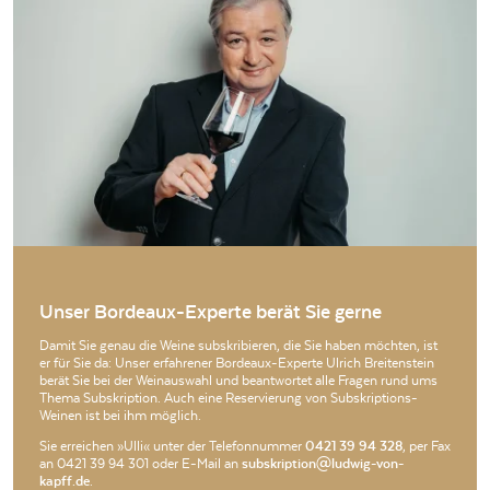
Unser Bordeaux-Experte berät Sie gerne
Damit Sie genau die Weine subskribieren, die Sie haben möchten, ist
er für Sie da: Unser erfahrener Bordeaux-Experte Ulrich Breitenstein
berät Sie bei der Weinauswahl und beantwortet alle Fragen rund ums
Thema Subskription. Auch eine Reservierung von Subskriptions-
Weinen ist bei ihm möglich.
Sie erreichen »Ulli« unter der Telefonnummer
0421 39 94 328
, per Fax
an 0421 39 94 301 oder E-Mail an
subskription@ludwig-von-
kapff.de
.