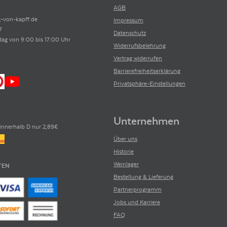
AGB
-von-kapff.de
Impressum
7
Datenschutz
tag von 9:00 bis 17:00 Uhr
Widerrufsbelehrung
Vertrag widerrufen
Barrierefreiheitserklärung
Privatsphäre-Einstellungen
Unternehmen
innerhalb D nur 2,89€
Über uns
Historie
Weinlager
TEN
Bestellung & Lieferung
Partnerprogramm
Jobs und Karriere
FAQ