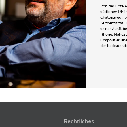
re (L(+)-)).
Von der Côte R
südlichen Rhôn
Châteauneuf, b
Authentizität u
seiner Zunft be
Rhône. Nahezu 
Chapoutier übe
der bedeutends
nd B. P. 38 F-26600 Tain L'Hermitage
Rechtliches