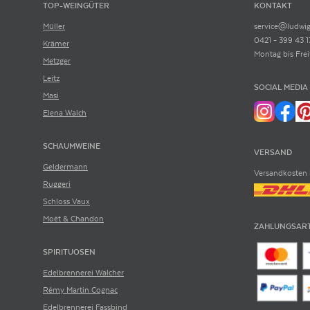
TOP-WEINGÜTER
KONTAKT
Müller
service@ludwig
0421 - 399 43 1
Krämer
Montag bis Frei
Metzger
Leitz
SOCIAL MEDIA
Masi
Elena Walch
SCHAUMWEINE
VERSAND
Geldermann
Versandkosten 
Ruggeri
Schloss Vaux
Moët & Chandon
ZAHLUNGSAR
SPIRITUOSEN
Edelbrennerei Walcher
Rémy Martin Cognac
Edelbrennerei Fassbind