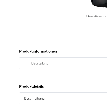
Informationen zur
Produktinformationen
Beurteilung
Violettrot in der Farbe, im Bukett verführerische Arome
Pfeffer und Wacholder, am Gaumen eine saftig-kernige A
Schmelz
Produktdetails
Beschreibung