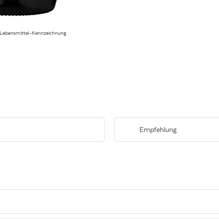
 Lebensmittel-Kennzeichnung
Empfehlung
n von Kirschmarmelade, schwarzem
Zu mediterranen Speisen und Gegr
romatik und warm-würzigem