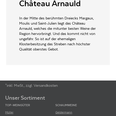
Château Arnauld
PRODUKTTYP
Rotwein
INHALT (LITER)
0.75
l
In der Mitte des berühmten Dreiecks Margaux,
Vignobles de Larose S.A.,
Moulis und Saint-Julien liegt das Château
PRODUZENT / ABFÜLLER / HERSTELLER
Route de Pauillac 33112
Arnauld, welches die mitunter besten Weine der
Laurent Meoc
Region hervorbringt. Und das kommt nicht von
ungefähr. So ist auf der ehemaligen
WEINTYPGESCHMACK
Trocken
Klosterbesitzung das Streben nach höchster
Qualität oberstes Gebot.
ARTIKELNUMMER
149110
*inkl. MwSt., zzgl. Versandkosten
Footer-Menü
Unser Sortiment
TOP-WEINGÜTER
SCHAUMWEINE
Müller
Geldermann