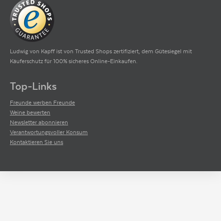
Ludwig von Kapff ist von Trusted Shops zertifiziert, dem Gütesiegel mit
Käuferschutz für 100% sicheres Online-Einkaufen.
Top-Links
Freunde werben Freunde
Weine bewerten
Newsletter abonnieren
Verantwortungsvoller Konsum
Kontaktieren Sie uns