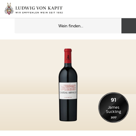
91
James
Suckling
2017