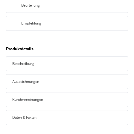
Beurteilung
Ein Bukett von Himbeeren und Brombeeren, am Gaumen eine konzentrierte
Textur mit einem schönen Abgang und mineralischen Details.
Empfehlung
Hervorragend zu gegrilltem oder gebratenem, dunklem Fleisch. Dazu passt
bunt gemischtes Ofengemüse mit Karotten, Sellerie und Zucchini.
Produktdetails
Beschreibung
Delikater Franzose
Auszeichnungen
Der 2017er Chateau Arnauld öffnet sich wunderschön im Glas und duftet
herrlich nach Himbeeren und Brombeeren. Die Textur am Gaumen ist
konzentriert und punktet mit mineralischen Details und delikatem Abgang.
Kundenmeinungen
91
Kundenmeinungen
James
Suckling
Daten & Fakten
2017
ERZEUGER
Château Arnauld