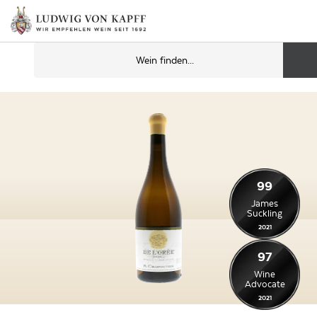
99
James
Suckling
2021
97
Wine
Advocate
2021