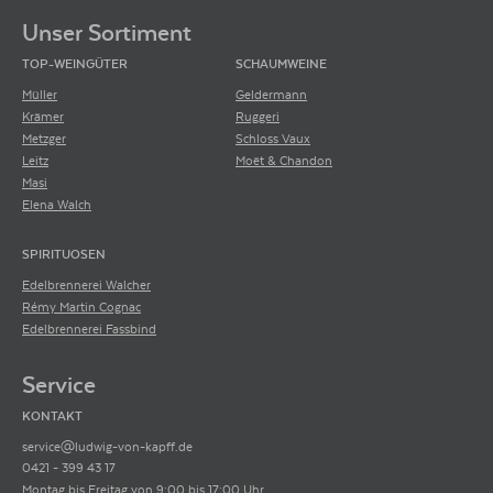
revolutioniert. Seine Leistungen haben ihn zum Wein-Guru gemacht. Parker
Unser Sortiment
legte nicht nur Wert auf die Vergabe von Punkten, sondern auch auf
ausführliche Verkostungsnotizen und detaillierte Beschreibungen der Weine.
TOP-WEINGÜTER
SCHAUMWEINE
Seine Expertise spiegelte sich in präzisen und eindrucksvollen Bewertungen
wider.
Müller
Geldermann
Krämer
Ruggeri
Metzger
Schloss Vaux
Leitz
Moët & Chandon
Masi
Elena Walch
SPIRITUOSEN
Edelbrennerei Walcher
Rémy Martin Cognac
Edelbrennerei Fassbind
Service
KONTAKT
service@ludwig-von-kapff.de
0421 - 399 43 17
Montag bis Freitag von 9:00 bis 17:00 Uhr