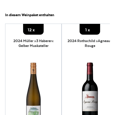
Perfekt als Aperitif, zu leichten Vorspeisen, Spargel, Meeresfrüchten oder
asiatischen Gerichten mit leichter Schärfe.
In diesem Weinpaket enthalten
12
x
1
x
a
2024 Müller »3 Haberer«
2024 Rothschild »Agneau«
Gelber Muskateller
Rouge