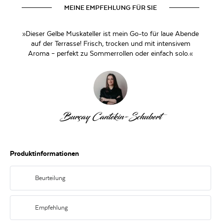
MEINE EMPFEHLUNG FÜR SIE
»Dieser Gelbe Muskateller ist mein Go-to für laue Abende
auf der Terrasse! Frisch, trocken und mit intensivem
Aroma – perfekt zu Sommerrollen oder einfach solo.«
Burçay Cantekin-Schubert
Produktinformationen
Beurteilung
Hellgelb mit grünlichen Reflexen. Intensiver Duft nach Holunderblüten,
frischen Trauben, Limette und Litschi. Am Gaumen lebendig, mit knackiger
Empfehlung
Säure und feiner Würze. Animierend – und mit erfrischendem Finish.