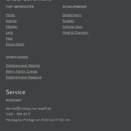
TOP-WEINGÜTER
SCHAUMWEINE
Müller
Geldermann
Krämer
Ruggeri
Metzger
Schloss Vaux
Leitz
Moët & Chandon
Masi
Elena Walch
SPIRITUOSEN
Edelbrennerei Walcher
Rémy Martin Cognac
Edelbrennerei Fassbind
Service
KONTAKT
service@ludwig-von-kapff.de
0421 - 399 43 17
Montag bis Freitag von 9:00 bis 17:00 Uhr