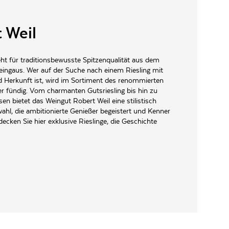
 Weil
e-Mannoproteine und/oder Kaliumpolyaspartat und/oder
eht für traditionsbewusste Spitzenqualität aus dem
ingaus. Wer auf der Suche nach einem Riesling mit
nd Herkunft ist, wird im Sortiment des renommierten
 fündig. Vom charmanten Gutsriesling bis hin zu
sen bietet das Weingut Robert Weil eine stilistisch
wahl, die ambitionierte Genießer begeistert und Kenner
ecken Sie hier exklusive Rieslinge, die Geschichte