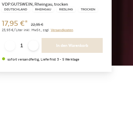
VDP.GUTSWEIN, Rheingau, trocken
DEUTSCHLAND
RHEINGAU
RIESLING
TROCKEN
17,95
€
*
22,95
€
23,93
€/Liter
inkl. MwSt.,
zzgl.
Versandkosten
In den Warenkorb
sofort versandfertig, Lieferfrist 3 - 5 Werktage