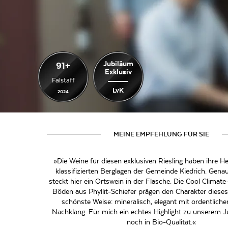
Jubiläum
91+
Exklusiv
Falstaff
LvK
2024
MEINE EMPFEHLUNG FÜR SIE
»Die Weine für diesen exklusiven Riesling haben ihre He
klassifizierten Berglagen der Gemeinde Kiedrich. Ge
steckt hier ein Ortswein in der Flasche. Die Cool Climat
Böden aus Phyllit-Schiefer prägen den Charakter dieses
schönste Weise: mineralisch, elegant mit ordentlic
Nachklang. Für mich ein echtes Highlight zu unserem J
noch in Bio-Qualität.«