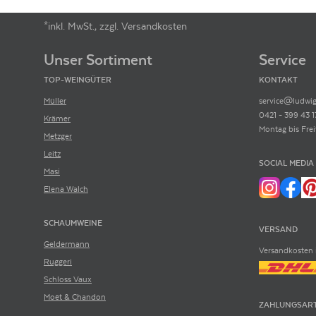
*inkl. MwSt., zzgl. Versandkosten
Footer-Menü
Unser Sortiment
Service
TOP-WEINGÜTER
KONTAKT
Müller
service@ludwig
0421 - 399 43 1
Krämer
Montag bis Frei
Metzger
Leitz
SOCIAL MEDIA
Masi
Elena Walch
SCHAUMWEINE
VERSAND
Geldermann
Versandkosten 
Ruggeri
Schloss Vaux
Moët & Chandon
ZAHLUNGSAR