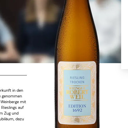
rkunft in den
nau genommen
e-Weinberge mit
 Rieslings auf
hem Zug und
ubiläum, dazu