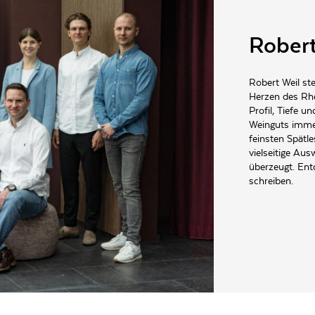
Robert
ält Weinsäure und/oder Äpfelsäure und/oder Milchsäure, Stabilisator: enthält Hef
Robert Weil st
Herzen des Rhe
Profil, Tiefe u
Weinguts immer
feinsten Spätle
vielseitige Aus
überzeugt. Entd
schreiben.
65399 Kiedrich