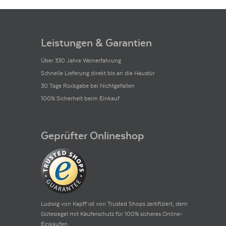
Leistungen & Garantien
Über 330 Jahre Weinerfahrung
Schnelle Lieferung direkt bis an die Haustür
30 Tage Rückgabe bei Nichtgefallen
100% Sicherheit beim Einkauf
Geprüfter Onlineshop
Ludwig von Kapff ist von Trusted Shops zertifiziert, dem
Gütesiegel mit Käuferschutz für 100% sicheres Online-
Einkaufen.