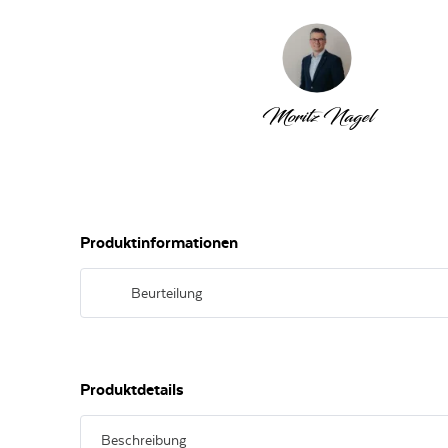
Moritz Nagel
Produktinformationen
Beurteilung
Helles Strohgelb. Aromen von grünem Apfel, Zitruszeste
saftig und klar mit lebendiger Säure, schlankem Körper und
Animierend, präzise und trinkfreudig.
Produktdetails
Beschreibung