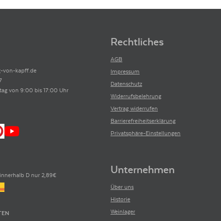
Rechtliches
AGB
-von-kapff.de
Impressum
7
Datenschutz
tag von 9:00 bis 17:00 Uhr
Widerrufsbelehrung
Vertrag widerrufen
Barrierefreiheitserklärung
Privatsphäre-Einstellungen
Unternehmen
innerhalb D nur 2,89€
Über uns
Historie
Weinlager
TEN