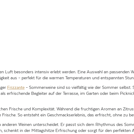
en Luft besonders intensiv erlebt werden. Eine Auswahl an passenden W
tigkeit aus – perfekt für die warmen Temperaturen und entspannten Stun
iger
Frizzante
– Sommerweine sind so vielfältig wie der Sommer selbst. Si
als erfrischende Begleiter auf der Terrasse, im Garten oder beim Pickni
en Frische und Komplexität. Während die fruchtigen Aromen an Zitrusfr
 Frische. So entsteht ein Geschmackserlebnis, das erfrischt, ohne zu b
on anderen Weinen unterscheidet. Er passt sich dem Rhythmus des Somme
, schenkt in der Mittagshitze Erfrischung oder sorgt für den perfekten