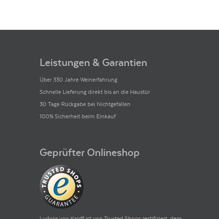
Leistungen & Garantien
Über 330 Jahre Weinerfahrung
Schnelle Lieferung direkt bis an die Haustür
30 Tage Rückgabe bei Nichtgefallen
100% Sicherheit beim Einkauf
Geprüfter Onlineshop
Ludwig von Kapff ist von Trusted Shops zertifiziert, dem