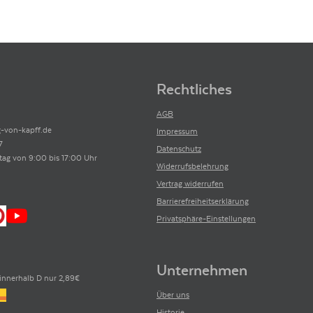
Rechtliches
AGB
-von-kapff.de
Impressum
7
Datenschutz
tag von 9:00 bis 17:00 Uhr
Widerrufsbelehrung
Vertrag widerrufen
Barrierefreiheitserklärung
Privatsphäre-Einstellungen
Unternehmen
innerhalb D nur 2,89€
Über uns
Historie