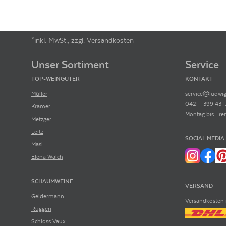
*inkl. MwSt., zzgl. Versandkosten
Footer-Menü
Unser Sortiment
Service
TOP-WEINGÜTER
KONTAKT
Müller
service@ludwig
0421 - 399 43 1
Krämer
Montag bis Frei
Metzger
Leitz
SOCIAL MEDIA
Masi
Elena Walch
SCHAUMWEINE
VERSAND
Geldermann
Versandkosten 
Ruggeri
Schloss Vaux