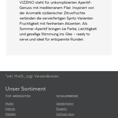
VIZZINO steht für unkomplizierten Aperitif-
Abfüllung kann unter Schutzatmosphäre erfolgen
Genuss mit mediterranem Flair. Inspiriert von
der Aromatik sizilianischer Zitrusfrüchte
verbinden die servierfertigen Spritz-Varianten
Fruchtigkeit mit feinherben Akzenten. Als
Sommer-Aperitif bringen sie Farbe, Leichtigkeit
und gesellige Stimmung ins Glas – ready to
serve und ideal für entspannte Runden.
*inkl. MwSt., zzgl. Versandkosten
Footer-Menü
Unser Sortiment
TOP-WEINGÜTER
SCHAUMWEINE
Müller
Geldermann
Krämer
Ruggeri
Metzger
Schloss Vaux