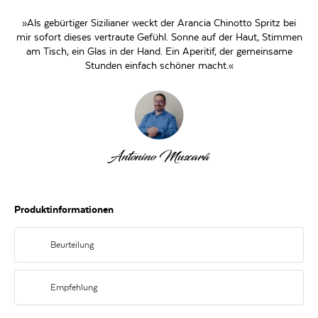
»Als gebürtiger Sizilianer weckt der Arancia Chinotto Spritz bei
mir sofort dieses vertraute Gefühl. Sonne auf der Haut, Stimmen
am Tisch, ein Glas in der Hand. Ein Aperitif, der gemeinsame
Stunden einfach schöner macht.«
Antonino Muscará
Produktinformationen
Beurteilung
Natürlicher Orangeton. Fruchtig-frische Noten von Zitrusfrüchten und
Orangenzeste, abgerundet mit Kräuteraromen. Feine Bitternoten und
Empfehlung
erfrischender Orangengeschmack.
Als Aperitif, zu Snacks, zum Grillbuffet oder als Erfrischung zwischendurch.