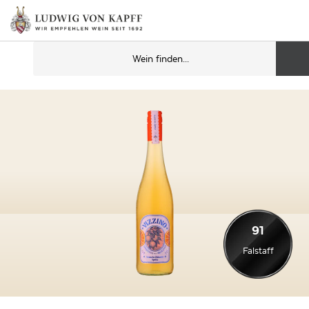
91
Falstaff