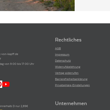
Rechtliches
AGB
-von-kapff.de
Impressum
7
Datenschutz
tag von 9:00 bis 17:00 Uhr
Widerrufsbelehrung
Vertrag widerrufen
Barrierefreiheitserklärung
Privatsphäre-Einstellungen
Unternehmen
innerhalb D nur 2,89€