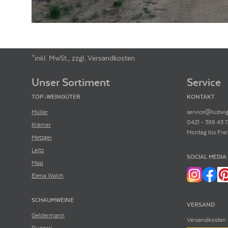
*inkl. MwSt., zzgl. Versandkosten
Footer-Menü
Unser Sortiment
Service
TOP-WEINGÜTER
KONTAKT
Müller
service@ludwig
0421 - 399 43 1
Krämer
Montag bis Frei
Metzger
Leitz
SOCIAL MEDIA
Masi
Elena Walch
SCHAUMWEINE
VERSAND
Geldermann
Versandkosten 
Ruggeri