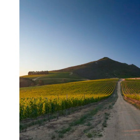
15,93 €/Liter
REBSORTEN AUFLISTUNG
Cabernet Sauvignon
TRINKTEMPERATUR
16-18
°C
PASSEND ZU
Lamm, Pasta, Pizza, Rind, Schwein
ALKOHOLGEHALT
13.5
% vol
RESTZUCKER
3.2
g/l
GESAMTSÄURE
5.0
g/l
LAGERFÄHIGKEIT
bis zu 6 Jahre
ALLERGENE /
Sulfite
INHALTSSTOFFE
PRODUKTTYP
Rotwein, Vorratspaket,vegan
INHALT (LITER)
4.5
l
PRODUZENT / ABFÜLLER /
Warwick Wine Estate, R44, 7607 Mu
HERSTELLER
ARTIKELNUMMER
984186