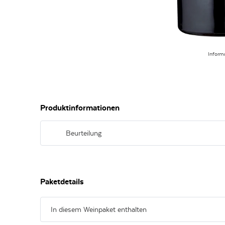
Inform
Produktinformationen
Beurteilung
hinreißender Rotwein mit fülligem Körper, samtig-weichen
erinnerungswürdigem Abgang; ein Rotwein zum Verlieben
Paketdetails
In diesem Weinpaket enthalten