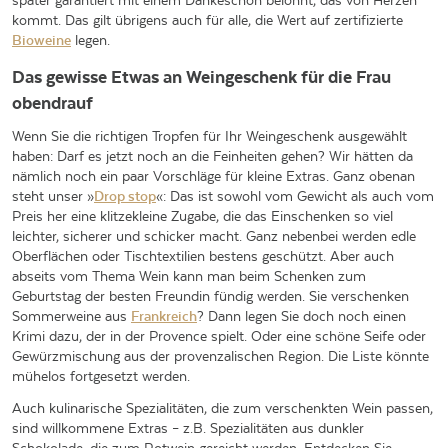
später garantiert mit einem Dankeschön belohnt, das von Herzen
kommt. Das gilt übrigens auch für alle, die Wert auf zertifizierte
Bioweine
legen.
Das gewisse Etwas an Weingeschenk für die Frau
obendrauf
Wenn Sie die richtigen Tropfen für Ihr Weingeschenk ausgewählt
haben: Darf es jetzt noch an die Feinheiten gehen? Wir hätten da
nämlich noch ein paar Vorschläge für kleine Extras. Ganz obenan
steht unser »
Drop stop
«: Das ist sowohl vom Gewicht als auch vom
Preis her eine klitzekleine Zugabe, die das Einschenken so viel
leichter, sicherer und schicker macht. Ganz nebenbei werden edle
Oberflächen oder Tischtextilien bestens geschützt. Aber auch
abseits vom Thema Wein kann man beim Schenken zum
Geburtstag der besten Freundin fündig werden. Sie verschenken
Sommerweine aus
Frankreich
? Dann legen Sie doch noch einen
Krimi dazu, der in der Provence spielt. Oder eine schöne Seife oder
Gewürzmischung aus der provenzalischen Region. Die Liste könnte
mühelos fortgesetzt werden.
Auch kulinarische Spezialitäten, die zum verschenkten Wein passen,
sind willkommene Extras – z.B. Spezialitäten aus dunkler