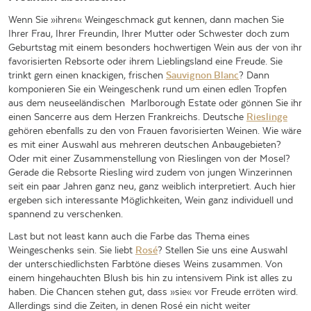
Wenn Sie »ihren« Weingeschmack gut kennen, dann machen Sie
Ihrer Frau, Ihrer Freundin, Ihrer Mutter oder Schwester doch zum
Geburtstag mit einem besonders hochwertigen Wein aus der von ihr
favorisierten Rebsorte oder ihrem Lieblingsland eine Freude. Sie
trinkt gern einen knackigen, frischen
Sauvignon Blanc
? Dann
komponieren Sie ein Weingeschenk rund um einen edlen Tropfen
aus dem neuseeländischen
Marlborough Estate oder gönnen Sie ihr
einen Sancerre aus dem Herzen Frankreichs. Deutsche
Rieslinge
gehören ebenfalls zu den von Frauen favorisierten Weinen. Wie wäre
es mit einer Auswahl aus mehreren deutschen Anbaugebieten?
Oder mit einer Zusammenstellung von Rieslingen von der Mosel?
Gerade die Rebsorte Riesling wird zudem von jungen Winzerinnen
seit ein paar Jahren ganz neu, ganz weiblich interpretiert. Auch hier
ergeben sich interessante Möglichkeiten, Wein ganz individuell und
spannend zu verschenken.
Last but not least kann auch die Farbe das Thema eines
Weingeschenks sein. Sie liebt
Rosé
? Stellen Sie uns eine Auswahl
der unterschiedlichsten Farbtöne dieses Weins zusammen. Von
einem hingehauchten Blush bis hin zu intensivem Pink ist alles zu
haben. Die Chancen stehen gut, dass »sie« vor Freude erröten wird.
Allerdings sind die Zeiten, in denen Rosé ein nicht weiter