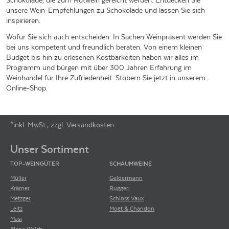
Schokolade, die zum Rotwein gereicht werden. Entdecken Sie
unsere Wein-Empfehlungen zu Schokolade und lassen Sie sich
inspirieren.
Wofür Sie sich auch entscheiden: In Sachen Weinpräsent werden Sie
bei uns kompetent und freundlich beraten. Von einem kleinen
Budget bis hin zu erlesenen Kostbarkeiten haben wir alles im
Programm und bürgen mit über 300 Jahren Erfahrung im
Weinhandel für Ihre Zufriedenheit. Stöbern Sie jetzt in unserem
Online-Shop.
*inkl. MwSt., zzgl. Versandkosten
Footer-Menü
Unser Sortiment
TOP-WEINGÜTER
SCHAUMWEINE
Müller
Geldermann
Krämer
Ruggeri
Metzger
Schloss Vaux
Leitz
Moët & Chandon
Masi
Elena Walch