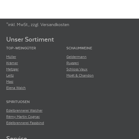
*inkl. MwSt., zzgl. Versandkosten
Footer-Menü
Unser Sortiment
TOP-WEINGÜTER
SCHAUMWEINE
Müller
Geldermann
Krämer
Ruggeri
Metzger
Schloss Vaux
Leitz
Moët & Chandon
Masi
Elena Walch
SPIRITUOSEN
Edelbrennerei Walcher
Rémy Martin Cognac
Edelbrennerei Fassbind
Service