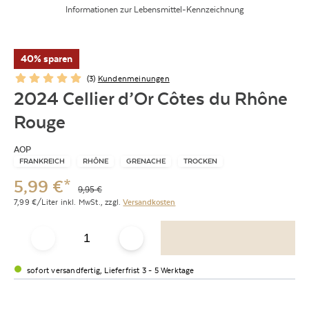
Informationen zur Lebensmittel-Kennzeichnung
40% sparen
(
3
)
Kundenmeinungen
2024 Cellier d’Or Côtes du Rhône
Rouge
AOP
FRANKREICH
RHÔNE
GRENACHE
TROCKEN
5,99
€
*
9,95
€
7,99
€/Liter
inkl. MwSt.,
zzgl.
Versandkosten
sofort versandfertig, Lieferfrist 3 - 5 Werktage