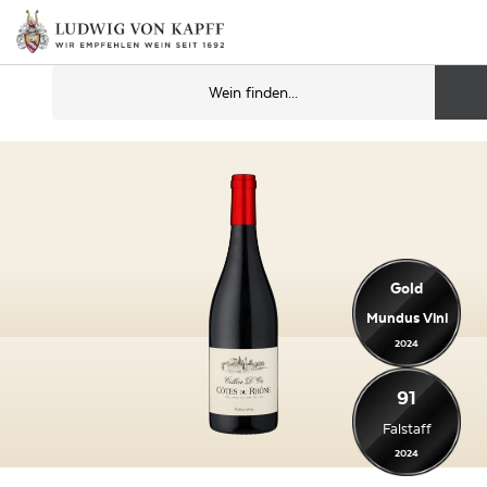
Gold
Mundus Vini
2024
91
Falstaff
2024