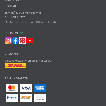
jährlich über 4000 Weine.
Petersbach
KONTAKT
EAN
3500610090011
service@ludwig-von-kapff.de
0421 - 399 43 17
ARTIKELNUMMER
102298
Montag bis Freitag von 9:00 bis 17:00 Uhr
SOCIAL MEDIA
VERSAND
Versandkosten innerhalb D nur 2,89€
ZAHLUNGSARTEN