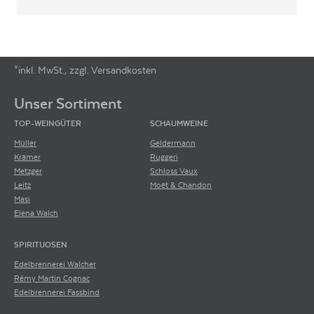
*inkl. MwSt., zzgl. Versandkosten
Footer-Menü
Unser Sortiment
TOP-WEINGÜTER
SCHAUMWEINE
Müller
Geldermann
Krämer
Ruggeri
Metzger
Schloss Vaux
Leitz
Moët & Chandon
Masi
Elena Walch
SPIRITUOSEN
Edelbrennerei Walcher
Rémy Martin Cognac
Edelbrennerei Fassbind