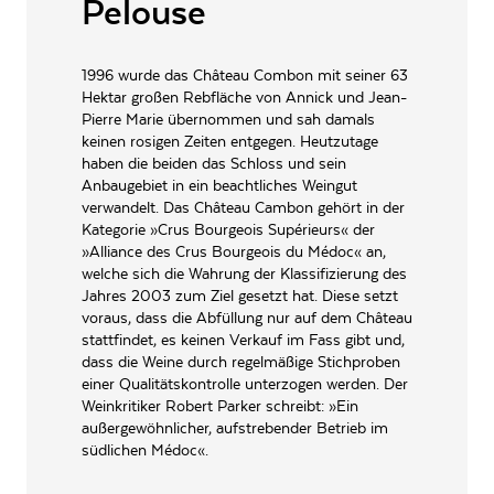
Pelouse
mollig, jedoch ohne Schwere, satte Kirschfrucht, Brombeere, Cassis, feines
ARTIKELNUMMER
154911
Tannin; lang im Abgang. Auch dieses Jahr sehr gelungen.«
1996 wurde das Château Combon mit seiner 63
Vinum Medaille
Hektar großen Rebfläche von Annick und Jean-
Das schweizer Magazin für Weinkultur veröffentlichte bereits einen
Pierre Marie übernommen und sah damals
deutschen Weinguide. Dabei wurden über 1.000 der besten Winzer
Deutschlands getestet.
keinen rosigen Zeiten entgegen. Heutzutage
haben die beiden das Schloss und sein
Anbaugebiet in ein beachtliches Weingut
verwandelt. Das Château Cambon gehört in der
Kategorie »Crus Bourgeois Supérieurs« der
»Alliance des Crus Bourgeois du Médoc« an,
welche sich die Wahrung der Klassifizierung des
Jahres 2003 zum Ziel gesetzt hat. Diese setzt
voraus, dass die Abfüllung nur auf dem Château
stattfindet, es keinen Verkauf im Fass gibt und,
dass die Weine durch regelmäßige Stichproben
einer Qualitätskontrolle unterzogen werden. Der
Weinkritiker Robert Parker schreibt: »Ein
außergewöhnlicher, aufstrebender Betrieb im
südlichen Médoc«.