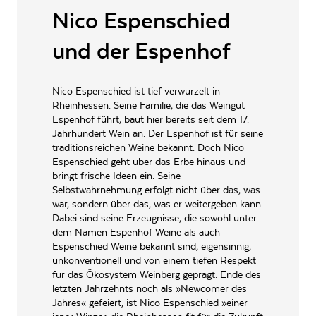
VERSCHLUSSART
Schraubverschluss
Nico Espenschied
LAGERFÄHIGKEIT
bis zu 3 Jahre
und der Espenhof
ALLERGENE / INHALTSSTOFFE
Sulfite
PRODUKTTYP
Weißwein
Nico Espenschied ist tief verwurzelt in
Rheinhessen. Seine Familie, die das Weingut
INHALT (LITER)
0.75
l
Espenhof führt, baut hier bereits seit dem 17.
Jahrhundert Wein an. Der Espenhof ist für seine
Weingut Espenhof GbR,
traditionsreichen Weine bekannt. Doch Nico
PRODUZENT / ABFÜLLER / HERSTELLER
Hauptstraße 81 55237
Flonheim
Espenschied geht über das Erbe hinaus und
bringt frische Ideen ein. Seine
EAN
4038965108031
Selbstwahrnehmung erfolgt nicht über das, was
war, sondern über das, was er weitergeben kann.
ARTIKELNUMMER
178018
Dabei sind seine Erzeugnisse, die sowohl unter
dem Namen Espenhof Weine als auch
Espenschied Weine bekannt sind, eigensinnig,
unkonventionell und von einem tiefen Respekt
für das Ökosystem Weinberg geprägt. Ende des
letzten Jahrzehnts noch als »Newcomer des
Jahres« gefeiert, ist Nico Espenschied »einer