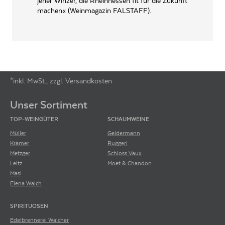
jener Winzer, die Rheinhessen fit für die Zukunft
machen« (Weinmagazin FALSTAFF).
*inkl. MwSt., zzgl. Versandkosten
Footer-Menü
Unser Sortiment
TOP-WEINGÜTER
SCHAUMWEINE
Müller
Geldermann
Krämer
Ruggeri
Metzger
Schloss Vaux
Leitz
Moët & Chandon
Masi
Elena Walch
SPIRITUOSEN
Edelbrennerei Walcher