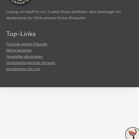
Ludwig von Kapff ist von Trusted Shops zertifiziert, dem Gütesiegel mit
Käuferschutz für 100% sicheres Online-Einkaufen.
Top-Links
Freunde werben Freunde
Weine bewerten
Newsletter abonnieren
Verantwortungsvoller Konsum
Kontaktieren Sie uns