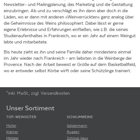
Newsletter- und Mailingplanung, das Marketing und die Gestaltung
einzubringen. Ab und zu verschlägt es ihn dann aber doch in die
Läden, wo er dann mit anderen »Weinverrückten« ganz analog über
die Geheimnisse des Weins philosophiert. Dabei lässt er gerne
eigene Erlebnisse und Erfahrungen einfließen, wie z.B. die seines
Studienaufenthaltes in Frankreich, wo er ein Jahr auf einem Weingut
lebte und mitarbeitete.
Bis heute zieht es ihn und seine Familie daher mindestens einmal
im Jahr wieder nach Frankreich – am liebsten in die Weinberge der
Provence. Nach der Arbeit beweist er Größe auf dem Basketballfeld,
wo er entweder selbst Körbe wirft oder seine Schützlinge trainiert.
*inkl. MwSt., zzgl. Versandkosten
Footer-Menü
Unser Sortiment
TOP-WEINGÜTER
SCHAUMWEINE
Müller
Geldermann
Krämer
Ruggeri
Metzger
Schloss Vaux