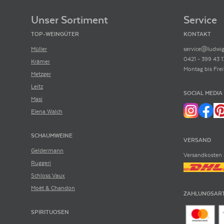
Footer-Menü
Unser Sortiment
Service
TOP-WEINGÜTER
KONTAKT
Müller
service@ludwig
0421 - 399 43 1
Krämer
Montag bis Frei
Metzger
Leitz
SOCIAL MEDIA
Masi
Elena Walch
SCHAUMWEINE
VERSAND
Geldermann
Versandkosten 
Ruggeri
Schloss Vaux
Moët & Chandon
ZAHLUNGSAR
SPIRITUOSEN