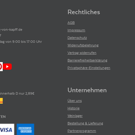
Rechtliches
AGB
-von-kapff.de
Impressum
7
Datenschutz
tag von 9:00 bis 17:00 Uhr
Widerrufsbelehrung
Vertrag widerrufen
Barrierefreiheitserklärung
Privatsphäre-Einstellungen
Unternehmen
innerhalb D nur 2,89€
Über uns
Historie
Weinlager
TEN
Bestellung & Lieferung
Partnerprogramm