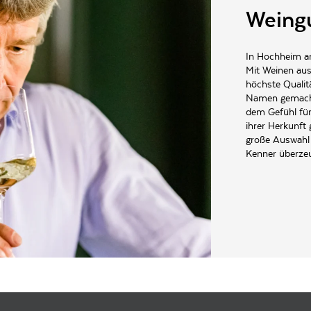
Weingu
In Hochheim am
Mit Weinen aus
höchste Qualit
Namen gemacht
dem Gefühl für
ihrer Herkunft 
große Auswahl 
Kenner überze
mel-Platz 1a 65239 Hochheim am Main Deutschland