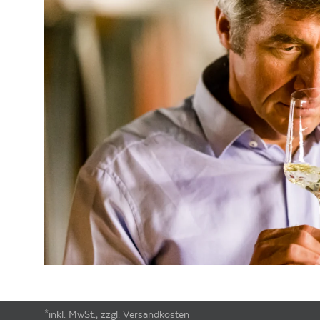
ALKOHOLGEHALT
13.5
% vol
RESTZUCKER
4.3
g/l
GESAMTSÄURE
6.4
g/l
VERSCHLUSSART
Schraubverschluss
LAGERFÄHIGKEIT
bis zu 15 Jahre
ALLERGENE /
Sulfite
INHALTSSTOFFE
PRODUKTTYP
Weißwein, vegan
INHALT (LITER)
0.75
l
PRODUZENT / ABFÜLLER /
Weingut Künstler, Geheimrat-Hum
HERSTELLER
EAN
4018759220132
ARTIKELNUMMER
106089
*inkl. MwSt., zzgl. Versandkosten