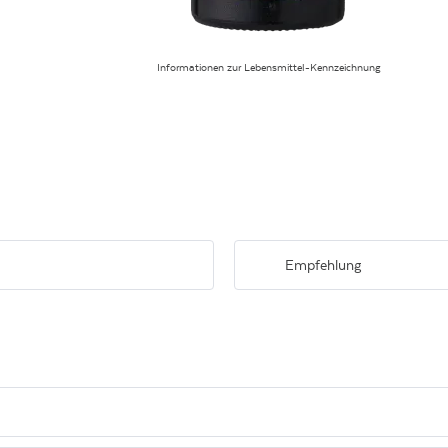
Informationen zur Lebensmittel-Kennzeichnung
Empfehlung
weißem Pfirsich und Limette in der
Harmoniert prächtig mit hellem Fl
nt.