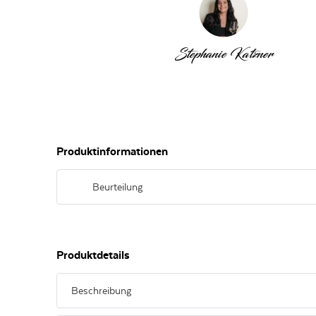
Stephanie Katzner
Produktinformationen
Beurteilung
Tiefes Zitronengelb. Intensive Noten von Apfel, Aprikose, 
Nase. Am Gaumen frisch, präzise und ausgesprochen elega
Produktdetails
Beschreibung