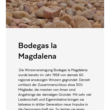
RESTZUCKER
4.0
g/l
GESAMTSÄURE
5.7
g/l
VERSCHLUSSART
Naturkorken
LAGERFÄHIGKEIT
bis zu 7 Jahre
ALLERGENE / INHALTSSTOFFE
Sulfite
Bodegas la
PRODUKTTYP
Rotwein, Vorratspaket
Magdalena
INHALT (LITER)
4.5
l
LA MAGDALENA S. COOP.
PRODUZENT / ABFÜLLER / HERSTELLER
DE C-LM, Ctra La Roda s/n
.Die Winzervereinigung Bodegas la Magdalena
16611 Casas de Haro Cuenca
wurde bereits im Jahr 1958 von damals 60
regional ansässigen Winzern gegründet. Derzeit
ARTIKELNUMMER
992969
umfasst der Zusammenschluss etwa 300
Mitglieder, die meisten von ihnen sind
Angehörige der damaligen Gründer. Mit sehr viel
Leidenschaft und Eigeninitiative bringen sie
teilweise in dritter Generation neue Impulse in
die Genossenschaft ein. So leisten sie einen