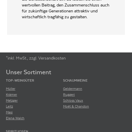
wertvollen Beitrag, den Zusammenschluss auch
für zukünftige Generationen attraktiv und
wirtschaftlich tragfähig zu gestalten.
*inkl. MwSt., zzgl. Versandkosten
Footer-Menü
Unser Sortiment
TOP-WEINGÜTER
SCHAUMWEINE
Müller
Geldermann
Krämer
Ruggeri
Metzger
Schloss Vaux
Leitz
Moët & Chandon
Masi
Elena Walch
SPIRITUOSEN