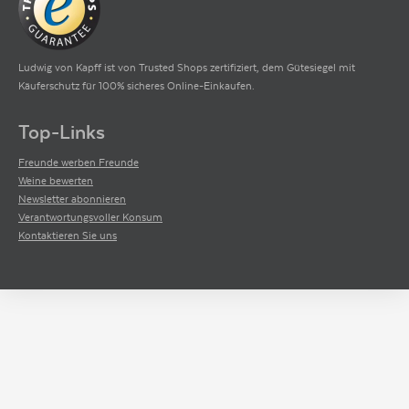
Ludwig von Kapff ist von Trusted Shops zertifiziert, dem Gütesiegel mit
Käuferschutz für 100% sicheres Online-Einkaufen.
Top-Links
Freunde werben Freunde
Weine bewerten
Newsletter abonnieren
Verantwortungsvoller Konsum
Kontaktieren Sie uns