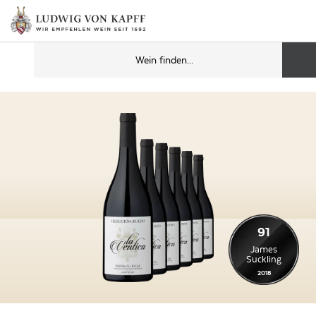
91
James
Suckling
2018