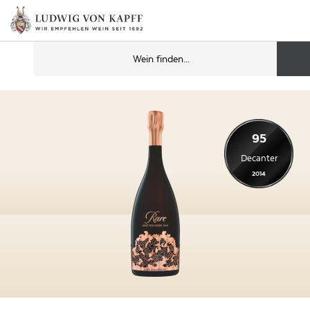
95
Decanter
2014