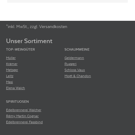
*inkl. MwSt., zzgl. Versandkosten
Footer-Menü
Unser Sortiment
TOP-WEINGÜTER
SCHAUMWEINE
Müller
Geldermann
Krämer
Ruggeri
Metzger
Schloss Vaux
Leitz
Moët & Chandon
Masi
Elena Walch
SPIRITUOSEN
Edelbrennerei Walcher
Rémy Martin Cognac
Edelbrennerei Fassbind