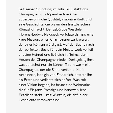
2014
Compagnie Champenoise
PH-CH. Piper Heidsieck, 12,
Seit seiner Gründung im Jahr 1785 steht das
PRODUZENT / ABFÜLLER / HERSTELLER
allée du Vignoble F-51100
Champagnerhaus Piper-Heidsieck für
95
Punkte
von
Decanter Punkte
2014
Reims
außergewöhnliche Qualität, visionäre Kraft und
»Abundant aromas of flowers and cherry blossom, red berries and black
eine Geschichte, die bis an den französischen
WEINTYPGESCHMACK
Brut
cherry and a hint of spice. Despite the fruity and floral character, the palate is
Königshof reicht. Der gebürtige Westfale
driving and fresh, textured and chalky. It balances stony, mineral notes with
the richness of candied orange, spice, mocha and black cherry, with a subtle
EAN
3018333005095
Florenz-Ludwig Heidsieck verfolgte damals eine
bitterness appearing as the mousse fizzes away. This is a generous rosé
klare Mission: einen Champagner zu kreieren,
Champagne, its power is evident. When this 2014 vintage of Rare rosé was
ARTIKELNUMMER
105099
der einer Königin würdig ist. Auf der Suche nach
created, the very first vintage of Rare rosé, the 2007, had still not been
der perfekten Basis für sein Meisterwerk verließ
released. 'We were still fine tuning what the style of Rare rosé would be,' says
Émilien Boutillat, so there are slight differences, in terms of winemaking
er seine Heimat und ließ sich in Reims, dem
and outlook, between the first four vintages of this cuvée. 2014 was a
Herzen der Champagne, nieder. Dort gelang ihm,
challenging vintage, the weather switched continually between cold, rainy
was zunächst nur ein kühner Traum war – ein
periods and sunshine. Overall it was a cool vintage, and harvest was dry and
Champagner, der die Sinne verführt. Marie
sunny. As with the flagship white Rare, the majority of the blend comes of
the Montagne de Reims. This iteration has 18% added as red wine.«
Antoinette, Königin von Frankreich, kostete ihn
als Erste und verliebte sich sofort. Was mit
Decanter Punkte
einer Vision begann, ist heute eine Weltmarke,
die für Eleganz, Prestige und handwerkliche
Das renommierte britische Weinmagazin Decanter wurde 1975 gegründet
Exzellenz steht – mit Wurzeln, die tief in der
und ist die älteste Weinveröffentlichung für Verbraucher in Großbritannien.
Heute ist sie ganz einfach die weltweit führende Weinmedienmarke.
Geschichte verankert sind.