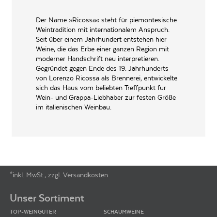
MGM MONDO DEL VINO
PRODUZENT / ABFÜLLER / HERSTELLER
S.P.A., Umberto I 115 12040
Der Name »Ricossa« steht für piemontesische
Priocca Piemont - Italien
Weintradition mit internationalem Anspruch.
EAN
8055684028774
Seit über einem Jahrhundert entstehen hier
Weine, die das Erbe einer ganzen Region mit
ARTIKELNUMMER
123761
moderner Handschrift neu interpretieren.
Gegründet gegen Ende des 19. Jahrhunderts
von Lorenzo Ricossa als Brennerei, entwickelte
sich das Haus vom beliebten Treffpunkt für
Wein- und Grappa-Liebhaber zur festen Größe
im italienischen Weinbau.
*inkl. MwSt., zzgl. Versandkosten
Footer-Menü
Unser Sortiment
TOP-WEINGÜTER
SCHAUMWEINE