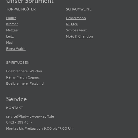
Unser Sortiment
TOP-WEINGÜTER
SCHAUMWEINE
Müller
Geldermann
Krämer
Ruggeri
Metzger
Schloss Vaux
Leitz
Moët & Chandon
Masi
Elena Walch
SPIRITUOSEN
Edelbrennerei Walcher
Rémy Martin Cognac
Edelbrennerei Fassbind
Service
KONTAKT
service@ludwig-von-kapff.de
0421 - 399 43 17
Montag bis Freitag von 9:00 bis 17:00 Uhr