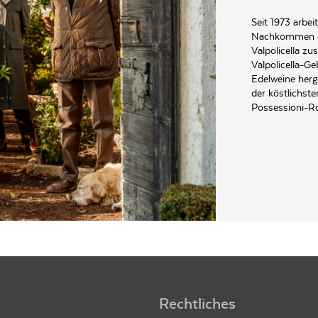
Seit 1973 arbei
Nachkommen des
Valpolicella z
Valpolicella-Ge
Edelweine herg
der köstlichst
Possessioni-Ro
ne 26 I37015 Sant'Ambrogio di Valpolicella (VR)
Rechtliches