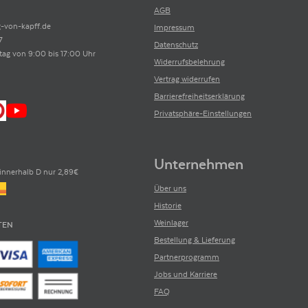
AGB
-von-kapff.de
Impressum
7
Datenschutz
tag von 9:00 bis 17:00 Uhr
Widerrufsbelehrung
Vertrag widerrufen
Barrierefreiheitserklärung
Privatsphäre-Einstellungen
Unternehmen
innerhalb D nur 2,89€
Über uns
Historie
Weinlager
TEN
Bestellung & Lieferung
Partnerprogramm
Jobs und Karriere
FAQ