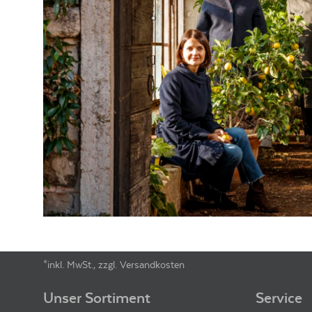
GESAMTSÄURE
5.4
g/l
VERSCHLUSSART
Naturkorken
LAGERFÄHIGKEIT
bis zu 6 Jahre
ALLERGENE /
Sulfite
INHALTSSTOFFE
PRODUKTTYP
Rotwein, vegan
INHALT (LITER)
0.75
l
PRODUZENT / ABFÜLLER /
Masi Agricola S.P.A., Via Monteleo
HERSTELLER
EAN
8002062000099
ARTIKELNUMMER
125684
*inkl. MwSt., zzgl. Versandkosten
Footer-Menü
Unser Sortiment
Service