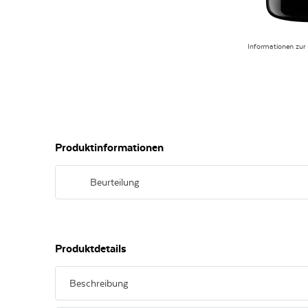
Informationen zur
Produktinformationen
Beurteilung
Im Glas in lebhaften rubinrot, in der Nase voll und fruchti
Pflaumen und Zimt. Im Geschmack gut strukturiert, vollmu
langem Abgang mit Kirsch- und Vanilletönen.
Produktdetails
Beschreibung