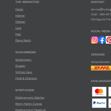
TOP-WEINGÜTER
KONTAKT
Müller
service@ludwig
0421 - 399 43 1
Krämer
Montag bis Frei
Metzger
Leitz
SOCIAL MEDIA
Masi
Elena Walch
SCHAUMWEINE
VERSAND
Geldermann
Versandkosten 
Ruggeri
Schloss Vaux
Moët & Chandon
ZAHLUNGSAR
SPIRITUOSEN
Edelbrennerei Walcher
Rémy Martin Cognac
Edelbrennerei Fassbind