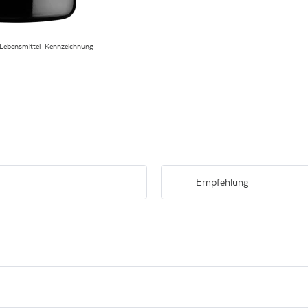
 Lebensmittel-Kennzeichnung
Empfehlung
g mit Noten von Kirschen,
Eleganter Wein zu jedem Anlass. 
ndig, mit guter Balance und