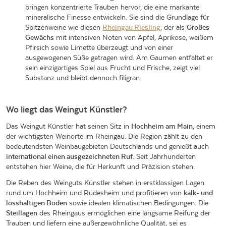
bringen konzentrierte Trauben hervor, die eine markante
mineralische Finesse entwickeln. Sie sind die Grundlage für
Spitzenweine wie diesen
Rheingau Riesling
, der als
Großes
Gewächs
mit intensiven Noten von Apfel, Aprikose, weißem
Pfirsich sowie Limette überzeugt und von einer
ausgewogenen Süße getragen wird. Am Gaumen entfaltet er
sein einzigartiges Spiel aus Frucht und Frische, zeigt viel
Substanz und bleibt dennoch filigran.
Wo liegt das Weingut Künstler?
Das Weingut Künstler hat seinen Sitz in
Hochheim am Main
, einem
der wichtigsten Weinorte im Rheingau. Die Region zählt zu den
bedeutendsten Weinbaugebieten Deutschlands und genießt auch
international einen ausgezeichneten Ruf
. Seit Jahrhunderten
entstehen hier Weine, die für Herkunft und Präzision stehen.
Die Reben des Weinguts Künstler stehen in erstklassigen Lagen
rund um Hochheim und Rüdesheim und profitieren von
kalk- und
lösshaltigen Böden
sowie idealen klimatischen Bedingungen. Die
Steillagen
des Rheingaus ermöglichen eine langsame Reifung der
Trauben und liefern eine außergewöhnliche Qualität, sei es