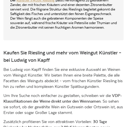
Der
Künstler »1435« Riesling
passt hervorragend zu gebratenem
Zander, der mit frischen Kräutern und einer dezenten Zitronenbutter
serviert wird. Die filigrane Struktur des Rieslings begleitet gekonnt die
Saftigkeit des Fisches und unterstützt den feinen Eigengeschmack.
Der Wein fängt auch die gebratenen Komponenten der Speise
souverän auf, während frische Kräuter wie Petersilie oder Thymian und
die Zitronenbutter mit seinen fruchtigen Aromen harmonieren.
Kaufen Sie Riesling und mehr vom Weingut Künstler –
bei Ludwig von Kapff
Bei Ludwig von Kapff finden Sie eine exklusive Auswahl an Weinen
vom Weingut Künstler. Wir bieten Ihnen eine breite Palette, die alle
Facetten des Weinguts abdeckt – vom frischen Künstler Riesling bis
hin zu reifen und komplexen Künstler Spätburgundern.
Um Ihre Suche noch einfacher zu gestalten, schreiben wir die
VDP-
Klassifikationen der Weine direkt unter den Weinnamen
. So sehen
sie sofort, ob der gewählte Wein ein Gutswein oder Ortswein ist, aus
Erster oder sogar Großer Lage stammt.
Zusätzlich profitieren Sie von attraktiven Vorteilen:
30 Tage