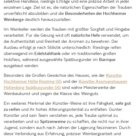
selektive Handlese, niedrige Erträge und eine präzise Arbeit in jeder
einzelnen Lage. Ziel ist es, die natürlichen Eigenschaften der Trauben
unverfälscht abzubilden und die
Besonderheiten der Hochheimer
Weinberge
deutlich herauszustellen.
Im Weinkeller werden die Trauben mit größter Sorgfalt und Hingabe
verarbeitet. Für die Gärung wird oft
natürliche Hefe
verwendet, um
die Authentizität und Reinheit der Aromen zu bewahren. Der
Ausbau erfolgt je nach Stilistik unterschiedlich: Rieslinge reifen
überwiegend im
Edelstahltank
oder im traditionellen großen
Holzfass, während ausgewählte Spätburgunder im
Barrique
ausgebaut werden.
Besonders die Großen Gewächse des Hauses, wie der
Künstler
Hochheimer Hölle Riesling GG
und der
Künstler Assmanshausen
Höllenberg Spätburgunder GG
sind wahre Meisterwerke der
Weinbaukunst und zeigen die Klasse des Weinguts.
Ein weiteres Merkmal der Künstler-Weine ist ihre Fähigkeit,
sehr gut
zu reifen
und ihr hohes Alterungspotential zu entfalten. Gunter
Künstler und sein Team verstehen es, jede Traube optimal zu
verarbeiten und so
Spitzenweine
zu schaffen, die nicht nur in ihrer
Jugend, sondern auch nach Jahren der Lagerung faszinieren. Durch
diese Verbindung aus Erfahrung, präziser Weinbergsarbeit und