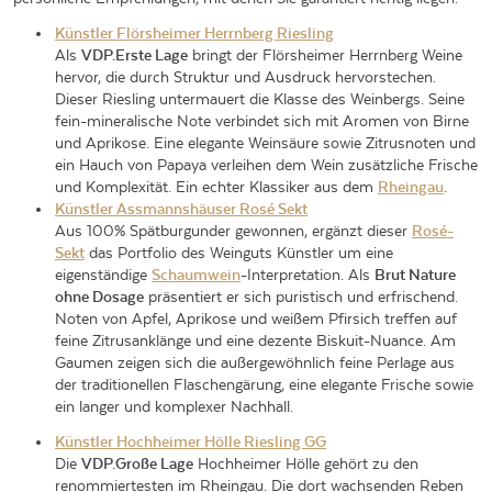
Künstler Flörsheimer Herrnberg Riesling
Als
VDP.Erste Lage
bringt der Flörsheimer Herrnberg Weine
hervor, die durch Struktur und Ausdruck hervorstechen.
Dieser Riesling untermauert die Klasse des Weinbergs. Seine
fein-mineralische Note verbindet sich mit Aromen von Birne
und Aprikose. Eine elegante Weinsäure sowie Zitrusnoten und
ein Hauch von Papaya verleihen dem Wein zusätzliche Frische
und Komplexität. Ein echter Klassiker aus dem
Rheingau
.
Künstler Assmannshäuser Rosé Sekt
Aus 100% Spätburgunder gewonnen, ergänzt dieser
Rosé-
Sekt
das Portfolio des Weinguts Künstler um eine
eigenständige
Schaumwein
-Interpretation. Als
Brut Nature
ohne Dosage
präsentiert er sich puristisch und erfrischend.
Noten von Apfel, Aprikose und weißem Pfirsich treffen auf
feine Zitrusanklänge und eine dezente Biskuit-Nuance. Am
Gaumen zeigen sich die außergewöhnlich feine Perlage aus
der traditionellen Flaschengärung, eine elegante Frische sowie
ein langer und komplexer Nachhall.
Künstler Hochheimer Hölle Riesling GG
Die
VDP.Große Lage
Hochheimer Hölle gehört zu den
renommiertesten im Rheingau. Die dort wachsenden Reben