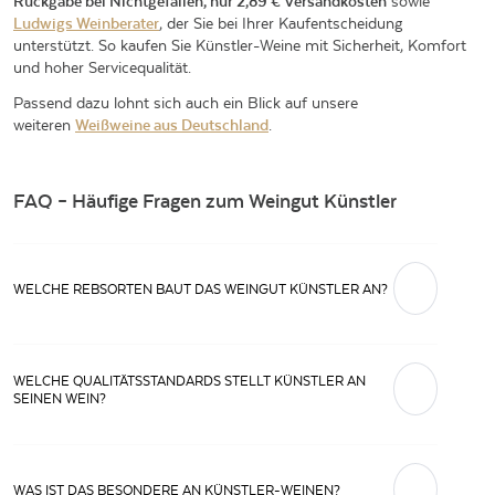
Rückgabe bei Nichtgefallen, nur 2,89 € Versandkosten
sowie
Ludwigs Weinberater
, der Sie bei Ihrer Kaufentscheidung
unterstützt. So kaufen Sie Künstler-Weine mit Sicherheit, Komfort
und hoher Servicequalität.
Passend dazu lohnt sich auch ein Blick auf unsere
weiteren
Weißweine aus Deutschland
.
FAQ – Häufige Fragen zum Weingut Künstler
WELCHE REBSORTEN BAUT DAS WEINGUT KÜNSTLER AN?
Das Weingut Künstler baut überwiegend Riesling und Spätburgunder
an. Aber auch andere Rebsorten wie Chardonnay, Weißburgunder oder
WELCHE QUALITÄTSSTANDARDS STELLT KÜNSTLER AN
Alvarinho gehören zum Sortiment.
SEINEN WEIN?
Als Prädikatsweingut des VDP setzt Künstler auf selektive Handlese,
niedrige Erträge und präzise Kellerarbeit, um Weine mit klarer regionaler
Identität und in hoher Qualität zu erzeugen.
WAS IST DAS BESONDERE AN KÜNSTLER-WEINEN?