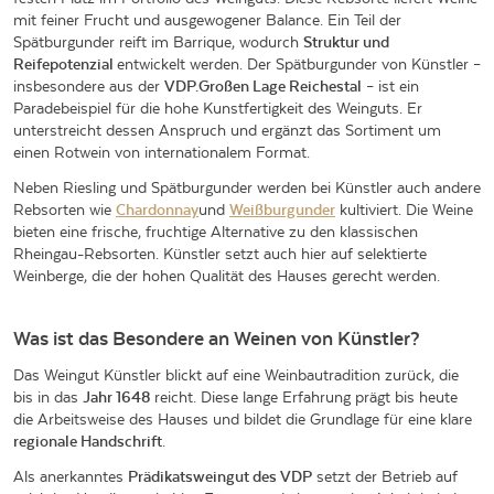
mit feiner Frucht und ausgewogener Balance. Ein Teil der
Spätburgunder reift im Barrique, wodurch
Struktur und
Reifepotenzial
entwickelt werden. Der Spätburgunder von Künstler –
insbesondere aus der
VDP.Großen Lage Reichestal
– ist ein
Paradebeispiel für die hohe Kunstfertigkeit des Weinguts. Er
unterstreicht dessen Anspruch und ergänzt das Sortiment um
einen Rotwein von internationalem Format.
Neben Riesling und Spätburgunder werden bei Künstler auch andere
Rebsorten wie
Chardonnay
und
Weißburgunder
kultiviert. Die Weine
bieten eine frische, fruchtige Alternative zu den klassischen
Rheingau-Rebsorten. Künstler setzt auch hier auf selektierte
Weinberge, die der hohen Qualität des Hauses gerecht werden.
Was ist das Besondere an Weinen von Künstler?
Das Weingut Künstler blickt auf eine Weinbautradition zurück, die
bis in das
Jahr 1648
reicht. Diese lange Erfahrung prägt bis heute
die Arbeitsweise des Hauses und bildet die Grundlage für eine klare
regionale Handschrift
.
Als anerkanntes
Prädikatsweingut des VDP
setzt der Betrieb auf