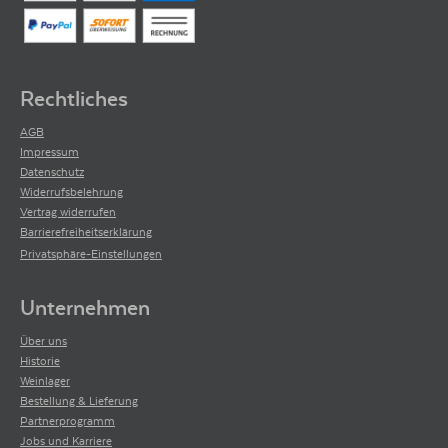
Rechtliches
AGB
Impressum
Datenschutz
Widerrufsbelehrung
Vertrag widerrufen
Barrierefreiheitserklärung
Privatsphäre-Einstellungen
Unternehmen
Über uns
Historie
Weinlager
Bestellung & Lieferung
Partnerprogramm
Jobs und Karriere