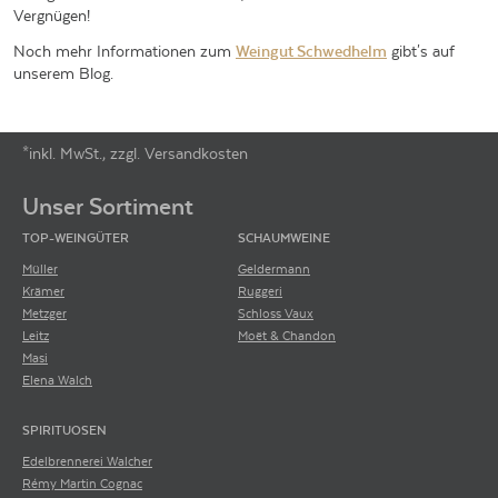
Vergnügen!
Noch mehr Informationen zum
Weingut Schwedhelm
gibt's auf
unserem Blog.
*inkl. MwSt., zzgl. Versandkosten
Footer-Menü
Unser Sortiment
TOP-WEINGÜTER
SCHAUMWEINE
Müller
Geldermann
Krämer
Ruggeri
Metzger
Schloss Vaux
Leitz
Moët & Chandon
Masi
Elena Walch
SPIRITUOSEN
Edelbrennerei Walcher
Rémy Martin Cognac