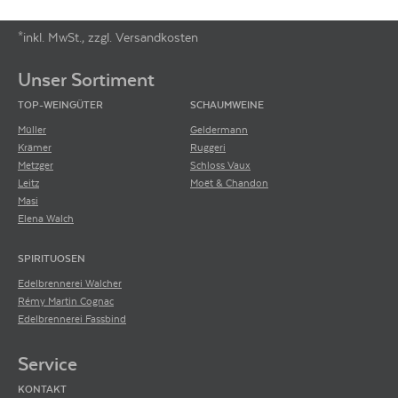
*inkl. MwSt., zzgl. Versandkosten
Footer-Menü
Unser Sortiment
TOP-WEINGÜTER
SCHAUMWEINE
Müller
Geldermann
Krämer
Ruggeri
Metzger
Schloss Vaux
Leitz
Moët & Chandon
Masi
Elena Walch
SPIRITUOSEN
Edelbrennerei Walcher
Rémy Martin Cognac
Edelbrennerei Fassbind
Service
KONTAKT