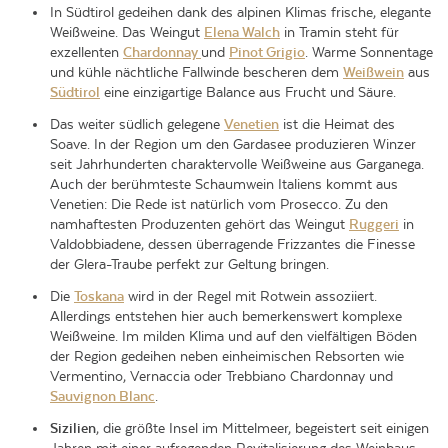
In Südtirol gedeihen dank des alpinen Klimas frische, elegante
Weißweine. Das Weingut
Elena Walch
in Tramin steht für
exzellenten
Chardonnay
und
Pinot Grigio
. Warme Sonnentage
und kühle nächtliche Fallwinde bescheren dem
Weißwein
aus
Südtirol
eine einzigartige Balance aus Frucht und Säure.
Das weiter südlich gelegene
Venetien
ist die Heimat des
Soave. In der Region um den Gardasee produzieren Winzer
seit Jahrhunderten charaktervolle Weißweine aus Garganega.
Auch der berühmteste Schaumwein Italiens kommt aus
Venetien: Die Rede ist natürlich vom Prosecco. Zu den
namhaftesten Produzenten gehört das Weingut
Ruggeri
in
Valdobbiadene, dessen überragende Frizzantes die Finesse
der Glera-Traube perfekt zur Geltung bringen.
Die
Toskana
wird in der Regel mit Rotwein assoziiert.
Allerdings entstehen hier auch bemerkenswert komplexe
Weißweine. Im milden Klima und auf den vielfältigen Böden
der Region gedeihen neben einheimischen Rebsorten wie
Vermentino, Vernaccia oder Trebbiano Chardonnay und
Sauvignon Blanc
.
Sizilien
, die größte Insel im Mittelmeer, begeistert seit einigen