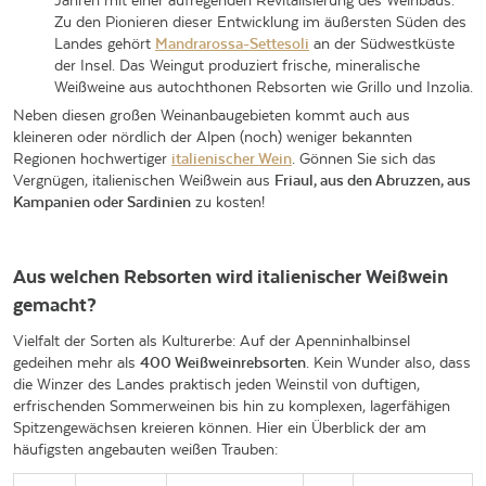
Jahren mit einer aufregenden Revitalisierung des Weinbaus.
Zu den Pionieren dieser Entwicklung im äußersten Süden des
Landes gehört
Mandrarossa-Settesoli
an der Südwestküste
der Insel. Das Weingut produziert frische, mineralische
Weißweine aus autochthonen Rebsorten wie Grillo und Inzolia.
Neben diesen großen Weinanbaugebieten kommt auch aus
kleineren oder nördlich der Alpen (noch) weniger bekannten
Regionen hochwertiger
italienischer Wein
. Gönnen Sie sich das
Vergnügen, italienischen Weißwein aus
Friaul, aus den Abruzzen, aus
Kampanien oder Sardinien
zu kosten!
Aus welchen Rebsorten wird italienischer Weißwein
gemacht?
Vielfalt der Sorten als Kulturerbe: Auf der Apenninhalbinsel
gedeihen mehr als
400 Weißweinrebsorten
. Kein Wunder also, dass
die Winzer des Landes praktisch jeden Weinstil von duftigen,
erfrischenden Sommerweinen bis hin zu komplexen, lagerfähigen
Spitzengewächsen kreieren können. Hier ein Überblick der am
häufigsten angebauten weißen Trauben: