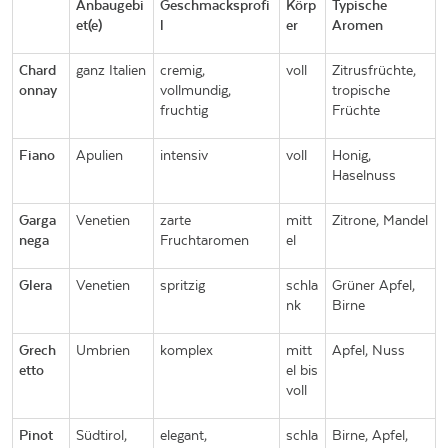
Anbaugebi
Geschmacksprofi
Körp
Typische
et(e)
l
er
Aromen
Chard
ganz Italien
cremig,
voll
Zitrusfrüchte,
onnay
vollmundig,
tropische
fruchtig
Früchte
Fiano
Apulien
intensiv
voll
Honig,
Haselnuss
Garga
Venetien
zarte
mitt
Zitrone, Mandel
nega
Fruchtaromen
el
Glera
Venetien
spritzig
schla
Grüner Apfel,
nk
Birne
Grech
Umbrien
komplex
mitt
Apfel, Nuss
etto
el bis
voll
Pinot
Südtirol,
elegant,
schla
Birne, Apfel,