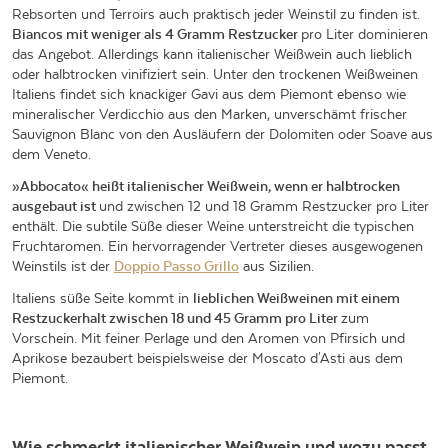
Rebsorten und Terroirs auch praktisch jeder Weinstil zu finden ist.
Biancos mit weniger als 4 Gramm Restzucker
pro Liter dominieren
das Angebot. Allerdings kann italienischer Weißwein auch lieblich
oder halbtrocken vinifiziert sein. Unter den trockenen Weißweinen
Italiens findet sich knackiger Gavi aus dem Piemont ebenso wie
mineralischer Verdicchio aus den Marken, unverschämt frischer
Sauvignon Blanc von den Ausläufern der Dolomiten oder Soave aus
dem Veneto.
»Abbocato« heißt italienischer Weißwein, wenn er halbtrocken
ausgebaut ist
und zwischen 12 und 18 Gramm Restzucker pro Liter
enthält. Die subtile Süße dieser Weine unterstreicht die typischen
Fruchtaromen. Ein hervorragender Vertreter dieses ausgewogenen
Weinstils ist der
Doppio Passo Grillo
aus Sizilien.
Italiens süße Seite kommt in
lieblichen Weißweinen mit einem
Restzuckerhalt zwischen 18 und 45 Gramm pro Liter
zum
Vorschein. Mit feiner Perlage und den Aromen von Pfirsich und
Aprikose bezaubert beispielsweise der Moscato d'Asti aus dem
Piemont.
Wie schmeckt italienischer Weißwein und wozu passt