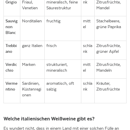
Grigio
Friaul,
mineralisch, feine
nk
Zitrusfrüchte,
Venetien
Säurestruktur
Mandel
Sauvig
Norditalien
fruchtig
mitt
Stachelbeere,
non
el
grüne Paprika
Blanc
Trebbi
ganz Italien
frisch
schla
Zitrusfrüchte,
ano
nk
grüner Apfel
Verdic
Marken
strukturiert,
mitt
Zitrusfrüchte,
chio
mineralisch
el
Mandeln
Verme
Sardinien,
aromatisch, oft
schla
Kräuter,
ntino
Küstenregi
salzig
nk
Zitrusfrüchte
onen
Welche italienischen Weißweine gibt es?
Es wundert nicht, dass in einem Land mit einer solchen Fülle an