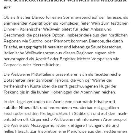
er?
Ob als frischer Bianco für einen Sommerabend auf der Terrasse, als
animierender Aperitif oder als komplexer, reifer Wein zum festlichen
Dinner – italienischer Weißwein bietet für jeden Anlass und
Geschmack die passende Option. Insbesondere aus den nördlichen
Regionen wie Südtirol oder Piemont kommen
Biancos, die durch
Frische, ausgeprägte Mineralität und lebendige Säure bestechen
.
Italienische Weißweinsorten aus diesen Regionen eignen sich
hervorragend als Aperitif oder Begleiter leichter Vorspeisen wie
Carpaccio oder Meeresfrüchte.
Die Weißweine Mittelitaliens präsentieren sich als facettenreiche
Botschafter ihrer zahllosen Terroirs, die von der Wärme der
tyrrhenischen Küste über die sanft geschwungenen Hügel der
Toskana bis in die kühlen Höhenlagen der Apenninen reichen.
In der Regel verbinden die Weine eine
charmante Frische mit
subtiler Mineralität
und harmonieren wunderbar mit gegrilltem
Fisch oder leichten Pastagerichten. In Süditalien und auf den Inseln
entstehen oft körperreiche Weißweine mit intensivem Aromenspiel.
Die Weine des Mezzogiorno lieben kräftigere Fischgerichte und
helles Fleisch. Zur Inspiration eine Menüfolge aus der mediterranen