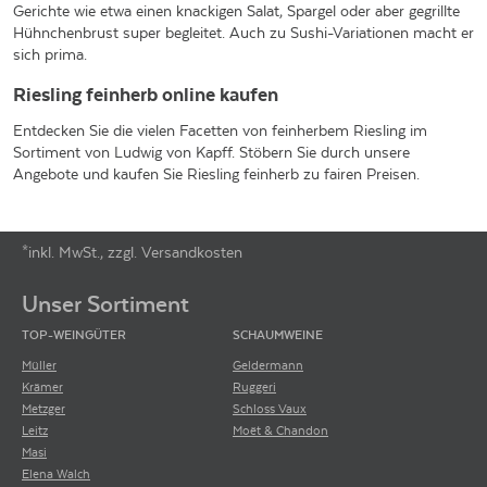
Gerichte wie etwa einen knackigen Salat, Spargel oder aber gegrillte
Hühnchenbrust super begleitet. Auch zu Sushi-Variationen macht er
sich prima.
Riesling feinherb online kaufen
Entdecken Sie die vielen Facetten von feinherbem Riesling im
Sortiment von Ludwig von Kapff. Stöbern Sie durch unsere
Angebote und kaufen Sie Riesling feinherb zu fairen Preisen.
*inkl. MwSt., zzgl. Versandkosten
Footer-Menü
Unser Sortiment
TOP-WEINGÜTER
SCHAUMWEINE
Müller
Geldermann
Krämer
Ruggeri
Metzger
Schloss Vaux
Leitz
Moët & Chandon
Masi
Elena Walch