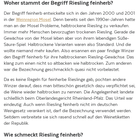
Woher stammt der Begriff Riesling feinherb?
Der Begriff feinherb entwickelte sich in den Jahren 2000 und 2001
in der
Weinregion Mosel
. Denn bereits seit den 1990er-Jahren hatte
man an der Mosel Probleme, halbtrockene Riesling zu verkaufen.
Immer mehr Menschen bevorzugten trockenen Riesling. Gerade die
Gewächse von der Mosel leben aber von ihrem lebendigen Süße-
Säure-Spiel. Halbtrockene Varianten waren also Standard. Und die
wollte niemand mehr kaufen. Also ersannen ein paar findige Winzer
den Begriff feinherb für ihre halbtrockenen Riesling-Gewächse. Das
klang zum einen nicht so altbacken wie halbtrocken. Zum anderen
war die Bezeichnung geschmacklich quasi nicht vorbelastet.
Da es keine Regeln für feinherbe Rieslinge gab, pochten andere
Winzer darauf, dass man bitteschön gesetzlich dazu verpflichtet sei,
die Weine wieder halbtrocken zu nennen. Die Angelegenheit landete
schließlich beim Oberlandesgericht Rheinland-Pfalz. Das Urteil war
eindeutig: Auch wenn Riesling feinherb nicht im deutschen
Weingesetz verankert ist, darf die Bezeichnung verwendet werden.
Seitdem verbreitete sie sich rasend schnell auf den Weinetiketten
der Republik.
Wie schmeckt Riesling feinherb?