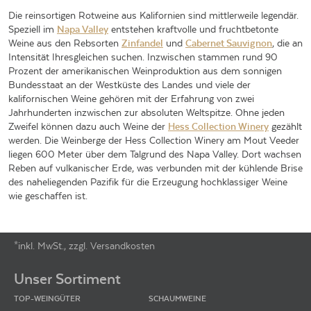
Die reinsortigen Rotweine aus Kalifornien sind mittlerweile legendär.
Speziell im
Napa Valley
entstehen kraftvolle und fruchtbetonte
Weine aus den Rebsorten
Zinfandel
und
Cabernet Sauvignon
, die an
Intensität Ihresgleichen suchen. Inzwischen stammen rund 90
Prozent der amerikanischen Weinproduktion aus dem sonnigen
Bundesstaat an der Westküste des Landes und viele der
kalifornischen Weine gehören mit der Erfahrung von zwei
Jahrhunderten inzwischen zur absoluten Weltspitze. Ohne jeden
Zweifel können dazu auch Weine der
Hess Collection Winery
gezählt
werden. Die Weinberge der Hess Collection Winery am Mout Veeder
liegen 600 Meter über dem Talgrund des Napa Valley. Dort wachsen
Reben auf vulkanischer Erde, was verbunden mit der kühlende Brise
des naheliegenden Pazifik für die Erzeugung hochklassiger Weine
wie geschaffen ist.
*inkl. MwSt., zzgl. Versandkosten
Footer-Menü
Unser Sortiment
TOP-WEINGÜTER
SCHAUMWEINE