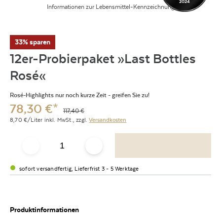
2024
Informationen zur Lebensmittel-Kennzeichnung
33% sparen
12er-Probierpaket »Last Bottles
Rosé«
Rosé-Highlights nur noch kurze Zeit - greifen Sie zu!
78,30
€
*
117,40
€
8,70
€/Liter
inkl. MwSt.,
zzgl.
Versandkosten
sofort versandfertig, Lieferfrist 3 - 5 Werktage
Produktinformationen