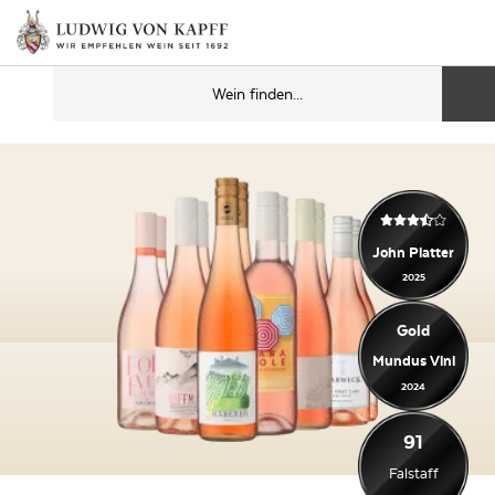
John Platter
2025
Gold
Mundus Vini
2024
91
Falstaff