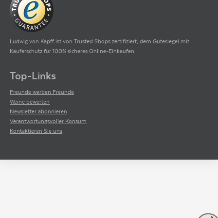
Ludwig von Kapff ist von Trusted Shops zertifiziert, dem Gütesiegel mit
Käuferschutz für 100% sicheres Online-Einkaufen.
Top-Links
Freunde werben Freunde
Weine bewerten
Newsletter abonnieren
Verantwortungsvoller Konsum
Kontaktieren Sie uns