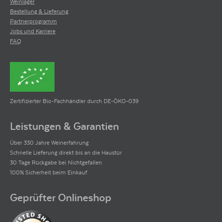
Weinlager
Bestellung & Lieferung
Gold
Partnerprogramm
Mundus Vini
Jobs und Karriere
FAQ
2024
Gold
Medaille
von
Mundus Vini Medaille
2024
Für den 2024er Bodegas Alceño Hoffman Monastrell Rosé
Mundus Vini Medaille
Zertifizierter Bio-Fachhändler durch DE-ÖKO-039
Ist ein internationaler großer Weinpreis, bei dem über 6.000 Weine verkostet
werden. Seit dem Gründungsjahr 2001 gilt der Mundus Vini als einer der
Leistungen & Garantien
umfangreichsten internationalen Wein-Wettbewerbe.
Über 330 Jahre Weinerfahrung
Schnelle Lieferung direkt bis an die Haustür
30 Tage Rückgabe bei Nichtgefallen
100% Sicherheit beim Einkauf
Geprüfter Onlineshop