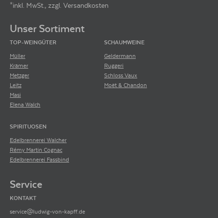
*inkl. MwSt., zzgl. Versandkosten
Footer-Menü
Unser Sortiment
TOP-WEINGÜTER
SCHAUMWEINE
Müller
Geldermann
Krämer
Ruggeri
Metzger
Schloss Vaux
Leitz
Moët & Chandon
Masi
Elena Walch
SPIRITUOSEN
Edelbrennerei Walcher
Rémy Martin Cognac
Edelbrennerei Fassbind
Service
KONTAKT
service@ludwig-von-kapff.de