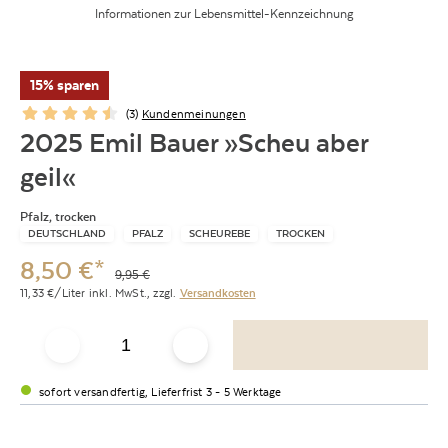
Informationen zur Lebensmittel-Kennzeichnung
15% sparen
(
3
)
Kundenmeinungen
2025 Emil Bauer »Scheu aber
geil«
Pfalz, trocken
DEUTSCHLAND
PFALZ
SCHEUREBE
TROCKEN
8,50
€
*
9,95
€
11,33
€/Liter
inkl. MwSt.,
zzgl.
Versandkosten
sofort versandfertig, Lieferfrist 3 - 5 Werktage