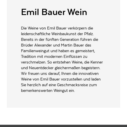
ALLERGENE / INHALTSSTOFFE
Emil Bauer Wein
Sulfite
PRODUKTTYP
Weißwein, vegan
Die Weine von Emil Bauer verkörpern die
INHALT (LITER)
0.75
l
leidenschaftliche Weinbaukunst der Pfalz.
Emil Bauer GbR,
Bereits in der fünften Generation führen die
PRODUZENT / ABFÜLLER / HERSTELLER
Walsheimer Straße 18 76829
Brüder Alexander und Martin Bauer das
Landau-Nußdorf
Familienweingut und haben es gemeistert,
Tradition mit modernen Einflüssen zu
WEINTYPGESCHMACK
Trocken
verschmelzen. So entstehen Weine, die Kenner
und Neuentdecker gleichermaßen begeistern.
EAN
4260213812111
Wir freuen uns darauf, Ihnen die innovativen
ARTIKELNUMMER
106220
Weine von Emil Bauer vorzustellen und laden
Sie herzlich auf eine Geschmacksreise zum
bemerkenswerten Weingut ein.